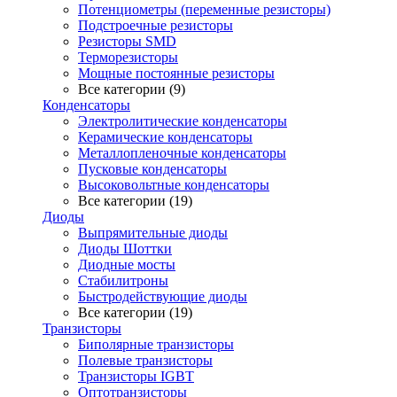
Потенциометры (переменные резисторы)
Подстроечные резисторы
Резисторы SMD
Терморезисторы
Мощные постоянные резисторы
Все категории (9)
Конденсаторы
Электролитические конденсаторы
Керамические конденсаторы
Металлопленочные конденсаторы
Пусковые конденсаторы
Высоковольтные конденсаторы
Все категории (19)
Диоды
Выпрямительные диоды
Диоды Шоттки
Диодные мосты
Стабилитроны
Быстродействующие диоды
Все категории (19)
Транзисторы
Биполярные транзисторы
Полевые транзисторы
Транзисторы IGBT
Оптотранзисторы