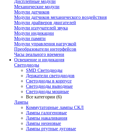
Дисплейные модули
Механические модули
Модули датчиков
Модули датчиков механического воздействия
Модули драйверов двигателей
Модули излучателей звука
Модули индикации
Модули памяти
Модули управления нагрузкой
Преобразователи интерфейсов
Часы реального времени
Освещение и индикация
Светодиоды
SMD Светодиоды
Держатели светодиодов
Светодиоды в корпусе
Светодиоды выводные
Светодиоды мощные
Все категории (6)
Лампы
Коммутаторные лампы СКЛ
Лампы галогеновые
Лампы накаливания
Лампы неоновые
Лампы ртутные дуговые