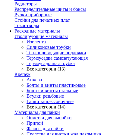
Радиаторы
Распределительные щиты и боксы
Ручки приборные
Стойки для печатных плат
Токоотводы
Расходные материалы
Изолирующие материалы
Изолента
Силиконовые трубки
Теплопроводящие подложки
Термоусадка самозатухающая
Термоусадочная трубка
Все категории (13)
Крепеж
Анкера
Болты и винты пластиковые
Болты и винты стальные
Втулки резьбовые
Гайки запрессовочные
Все категории (14)
Материалы для пайки
Оплетка для выпайки
Припой
Флюсы для пайки
Средства для чистки жал паяльника