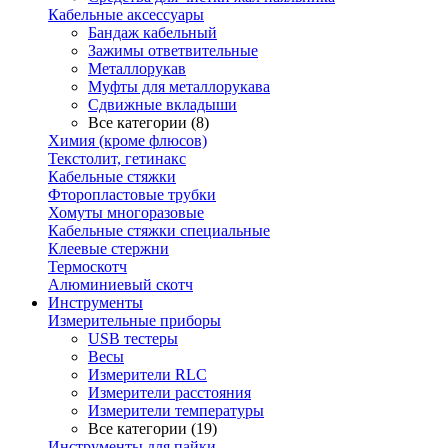
Кабельные аксессуары
Бандаж кабельный
Зажимы ответвительные
Металлорукав
Муфты для металлорукава
Сдвижные вкладыши
Все категории (8)
Химия (кроме флюсов)
Текстолит, гетинакс
Кабельные стяжки
Фторопластовые трубки
Хомуты многоразовые
Кабельные стяжки специальные
Клеевые стержни
Термоскотч
Алюминиевый скотч
Инструменты
Измерительные приборы
USB тестеры
Весы
Измерители RLC
Измерители расстояния
Измерители температуры
Все категории (19)
Инструменты для пайки