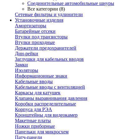
Соединительные автомобильные шнуры
Все категории (8)
Сетевые фильтры и удлинители
Установочные изделия
Амортизаторы
Батарейные отсеки
Втулки под транзисторы
Втулки проходные
Держатели предохранителей
Дин-рейки
Заглушки для кабельных вводов
Замки
Изоляторы
Информационные знаки
Кабельные вводы
Кабельные вводы с вентиляцией
Каркасы для катушек
Клапаны выравнивания давления
Коробки распределительные
Корпуса для РЭА
Кронштейны для видеокамер
Макетные платы
Ножки приборные
Панельки для микросхем
Патч-панели