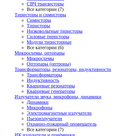
СВЧ транзисторы
Все категории (7)
Тиристоры и симисторы
Симисторы
Тиристоры
Низковольтные тиристоры
Силовые тиристоры
Модули тиристорные
Все категории (6)
Микросхемы, оптопары
Микросхемы
Оптопары (оптроны)
Трансформаторы, резонаторы, индуктивности
Трансформаторы
Индуктивность
Кварцевые резонаторы
Кварцевые генераторы
Излучатели звука, микрофоны, динамики
Динамики
Микрофоны
Электромагнитные излучатели
Пьезоизлучатели
Охранно-пожарный оповещатель
Все категории (7)
ИК излучатели и приёмники