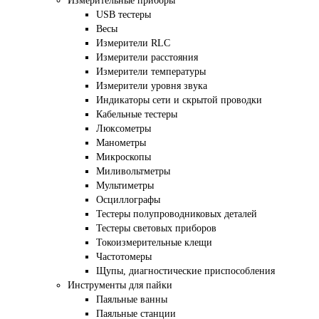
Измерительные приборы
USB тестеры
Весы
Измерители RLC
Измерители расстояния
Измерители температуры
Измерители уровня звука
Индикаторы сети и скрытой проводки
Кабельные тестеры
Люксометры
Манометры
Микроскопы
Миливольтметры
Мультиметры
Осциллографы
Тестеры полупроводниковых деталей
Тестеры световых приборов
Токоизмерительные клещи
Частотомеры
Щупы, диагностические приспособления
Инструменты для пайки
Паяльные ванны
Паяльные станции