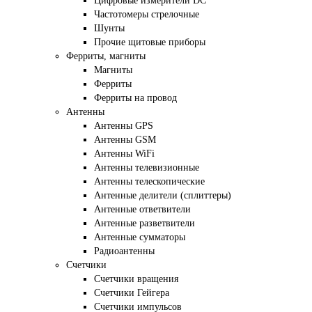
Цифровые измерители DC
Частотомеры стрелочные
Шунты
Прочие щитовые приборы
Ферриты, магниты
Магниты
Ферриты
Ферриты на провод
Антенны
Антенны GPS
Антенны GSM
Антенны WiFi
Антенны телевизионные
Антенны телескопические
Антенные делители (сплиттеры)
Антенные ответвители
Антенные разветвители
Антенные сумматоры
Радиоантенны
Счетчики
Счетчики вращения
Счетчики Гейгера
Счетчики импульсов