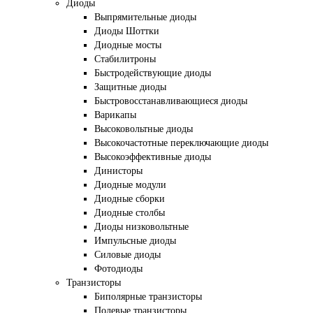
Диоды
Выпрямительные диоды
Диоды Шоттки
Диодные мосты
Стабилитроны
Быстродействующие диоды
Защитные диоды
Быстровосстанавливающиеся диоды
Варикапы
Высоковольтные диоды
Высокочастотные переключающие диоды
Высокоэффективные диоды
Динисторы
Диодные модули
Диодные сборки
Диодные столбы
Диоды низковольтные
Импульсные диоды
Силовые диоды
Фотодиоды
Транзисторы
Биполярные транзисторы
Полевые транзисторы