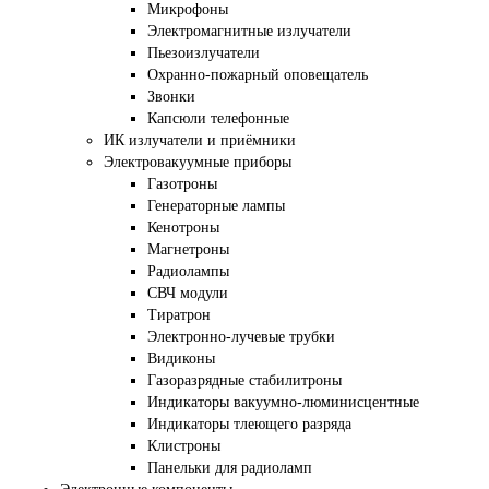
Микрофоны
Электромагнитные излучатели
Пьезоизлучатели
Охранно-пожарный оповещатель
Звонки
Капсюли телефонные
ИК излучатели и приёмники
Электровакуумные приборы
Газотроны
Генераторные лампы
Кенотроны
Магнетроны
Радиолампы
СВЧ модули
Тиратрон
Электронно-лучевые трубки
Видиконы
Газоразрядные стабилитроны
Индикаторы вакуумно-люминисцентные
Индикаторы тлеющего разряда
Клистроны
Панельки для радиоламп