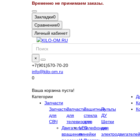
Временно не принимаем заказы.
Закладки
0
Сравнение
0
Личный кабинет
×
+7(901)570-70-20
info@kilo-om.ru
0
Ваша корзина пуста!
Категории
Д
Запчасти
Ка
Запчасти
Запчасти
Защитные
Пульты
К
для
для
стекла
ДУ
СВЧ
телевизоров
для
Щетки
Двигатели
LED
телефонов
для
вращения
линейки
электродвигателе