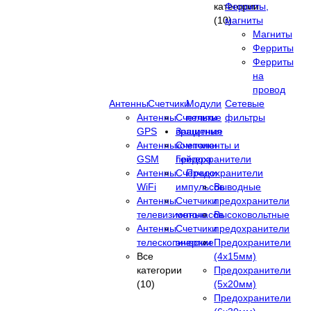
категории
Ферриты,
(10)
магниты
Магниты
Ферриты
Ферриты
на
провод
Антенны
Счетчики
Модули
Сетевые
Антенны
Счетчики
пельтье
фильтры
GPS
вращения
Защитные
Антенны
Счетчики
компоненты и
GSM
Гейгера
предохранители
Антенны
Счетчики
Предохранители
WiFi
импульсов
Выводные
Антенны
Счетчики
предохранители
телевизионные
моточасов
Высоковольтные
Антенны
Счетчики
предохранители
телескопические
энергии
Предохранители
Все
(4х15мм)
категории
Предохранители
(10)
(5х20мм)
Предохранители