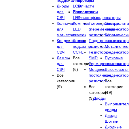
поддона
Инверторы
Прочие
Диоды
LCD
запчасти
для
Инверторы
Радиодетали
СВЧ
LED
Резисторы
Конденсаторы
Колпачки
Комплекты
Потенциометры
Электролити
для
LED
(переменные
конденсато
магнетрона
линеек
резисторы)
Керамическ
Конденсаторы
Лампы
Подстроечные
конденсато
для
подсветки
резисторы
Металлопле
СВЧ
CCFL
Резисторы
конденсато
Лампы
Все
SMD
Пусковые
для
категории
Терморезисторы
конденсато
СВЧ
(6)
Мощные
Высоковоль
Все
постоянные
конденсато
категории
резисторы
Все
(9)
Все
категории
категории
(19)
(9)
Диоды
Выпрямител
диоды
Диоды
Шоттки
Диодные