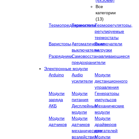
(6х30мм)
Все
категории
(13)
Термопредохранители
Термостаты
Терморегуляторы,
регулируемые
термостаты
Варисторы
Автоматические
Выключатели
выключатели
нагрузки
Разрядники
Самовосстанавливающиеся
предохранители
Электронные модули
Arduino
Audio
Модули
усилители
дистанционного
управления
Модули
Модули
Генераторы
заряда
питания
импульсов
АКБ
Дисплейные
Механические
модули
модули
Модули
Модули
Модули
датчиков
датчиков
драйверов
механического
двигателей
воздействия
Модули