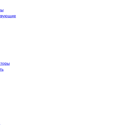
ны
твующие
торы
ть
е