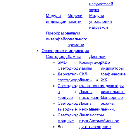
излучателей
звука
Модули
Модули
Модули
индикации
памяти
управления
нагрузкой
Преобразователи
Часы
интерфейсов
реального
времени
Освещение и индикация
Светодиоды
Лампы
Дисплеи
SMD
Коммутаторные
ЖК
Светодиоды
лампы
индикаторы
Держатели
СКЛ
графические
светодиодов
Лампы
ЖК
Светодиоды
галогеновые
индикаторы
в
Лампы
символьные
корпусе
накаливания
Сенсорные
Светодиоды
Лампы
экраны
выводные
неоновые
Cветильники,
Светодиоды
Лампы
люстры
мощные
ртутные
Автомобильное
Все
дуговые
освещение