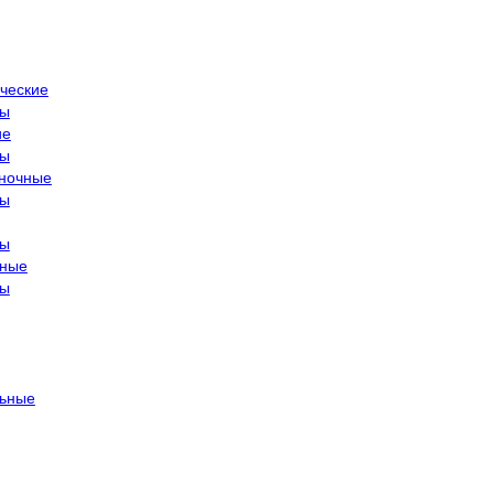
ческие
ры
ие
ры
ночные
ры
ры
тные
ры
ьные