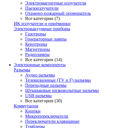
Электромагнитные излучатели
Пьезоизлучатели
Охранно-пожарный оповещатель
Все категории (7)
ИК излучатели и приёмники
Электровакуумные приборы
Газотроны
Генераторные лампы
Кенотроны
Магнетроны
Радиолампы
Все категории (14)
Электронные компоненты
Разъемы
Аудио разъемы
Телевизионные (TV и F) разъемы
Переходные разъемы
Штырьковые низковольтные разъемы
USB разъемы
Все категории (30)
Коммутация
Кнопки
Микропереключатели
Переключатели клавишные
Тумблеры