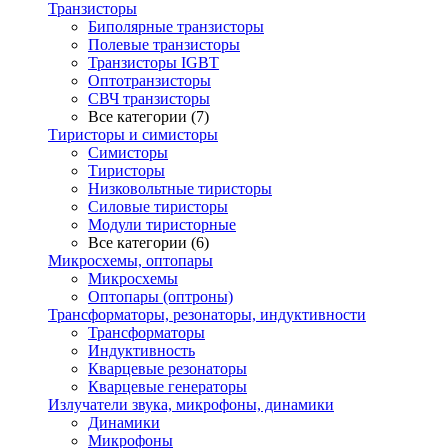
Транзисторы
Биполярные транзисторы
Полевые транзисторы
Транзисторы IGBT
Оптотранзисторы
СВЧ транзисторы
Все категории (7)
Тиристоры и симисторы
Симисторы
Тиристоры
Низковольтные тиристоры
Силовые тиристоры
Модули тиристорные
Все категории (6)
Микросхемы, оптопары
Микросхемы
Оптопары (оптроны)
Трансформаторы, резонаторы, индуктивности
Трансформаторы
Индуктивность
Кварцевые резонаторы
Кварцевые генераторы
Излучатели звука, микрофоны, динамики
Динамики
Микрофоны