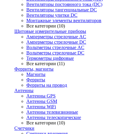
Вентиляторы постоянного тока (DC)
Вентиляторы тангенциальные DC
Вентиляторы улитки DC
Монтажные элементы вентиляторов
Все категории (10)
Щитовые измерительные приборы
Амперметры стрелочные AC
Амперметры стрелочные DC
Вольтметры стрелочные AC
Вольтметры стрелочные DC
Термометры цифровые
Все категории (11)
Ферриты, магниты
Магниты
Ферриты
Ферриты на провод
Антенны
Антенны GPS
Антенны GSM
Антенны WiFi
Антенны телевизионные
Антенны телескопические
Все категории (10)
Счетчики
Счетчики вращения