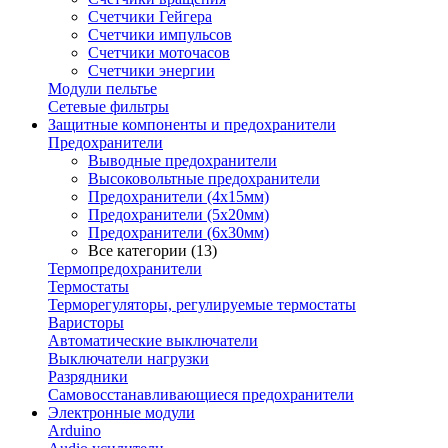
Счетчики Гейгера
Счетчики импульсов
Счетчики моточасов
Счетчики энергии
Модули пельтье
Сетевые фильтры
Защитные компоненты и предохранители
Предохранители
Выводные предохранители
Высоковольтные предохранители
Предохранители (4х15мм)
Предохранители (5х20мм)
Предохранители (6х30мм)
Все категории (13)
Термопредохранители
Термостаты
Терморегуляторы, регулируемые термостаты
Варисторы
Автоматические выключатели
Выключатели нагрузки
Разрядники
Самовосстанавливающиеся предохранители
Электронные модули
Arduino