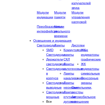
излучателей
звука
Модули
Модули
Модули
индикации
памяти
управления
нагрузкой
Преобразователи
Часы
интерфейсов
реального
времени
Освещение и индикация
Светодиоды
Лампы
Дисплеи
SMD
Коммутаторные
ЖК
Светодиоды
лампы
индикаторы
Держатели
СКЛ
графические
светодиодов
Лампы
ЖК
Светодиоды
галогеновые
индикаторы
в
Лампы
символьные
корпусе
накаливания
Сенсорные
Светодиоды
Лампы
экраны
выводные
неоновые
Cветильники,
Светодиоды
Лампы
люстры
мощные
ртутные
Автомобильное
Все
дуговые
освещение