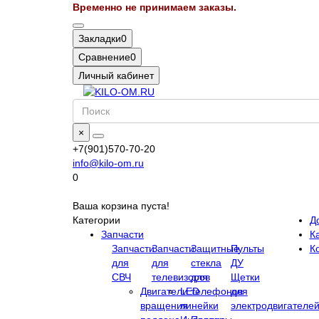
Временно не принимаем заказы.
Закладки
0
Сравнение
0
Личный кабинет
×
+7(901)570-70-20
info@kilo-om.ru
0
Ваша корзина пуста!
Категории
Д
Запчасти
Ка
Запчасти
Запчасти
Защитные
Пульты
К
для
для
стекла
ДУ
СВЧ
телевизоров
для
Щетки
Двигатели
LED
телефонов
для
вращения
линейки
электродвигателе