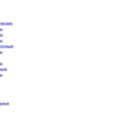
ческие
ры
ие
ры
ночные
ры
ры
тные
ры
ьные