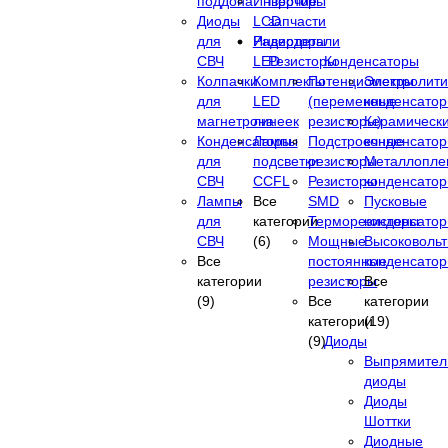
поддона
Инверторы
Прочие
Диоды
LCD
запчасти
для
Инверторы
Радиодетали
СВЧ
LED
Резисторы
Конденсаторы
Колпачки
Комплекты
Потенциометры
Электролити
для
LED
(переменные
конденсато
магнетрона
линеек
резисторы)
Керамическ
Конденсаторы
Лампы
Подстроечные
конденсато
для
подсветки
резисторы
Металлопле
СВЧ
CCFL
Резисторы
конденсато
Лампы
Все
SMD
Пусковые
для
категории
Терморезисторы
конденсато
СВЧ
(6)
Мощные
Высоковоль
Все
постоянные
конденсато
категории
резисторы
Все
(9)
Все
категории
категории
(19)
(9)
Диоды
Выпрямител
диоды
Диоды
Шоттки
Диодные