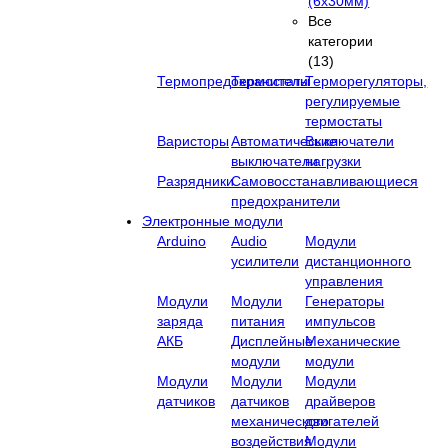
(6х30мм)
Все
категории
(13)
Термопредохранители
Термостаты
Терморегуляторы,
регулируемые
термостаты
Варисторы
Автоматические
Выключатели
выключатели
нагрузки
Разрядники
Самовосстанавливающиеся
предохранители
Электронные модули
Arduino
Audio
Модули
усилители
дистанционного
управления
Модули
Модули
Генераторы
заряда
питания
импульсов
АКБ
Дисплейные
Механические
модули
модули
Модули
Модули
Модули
датчиков
датчиков
драйверов
механического
двигателей
воздействия
Модули