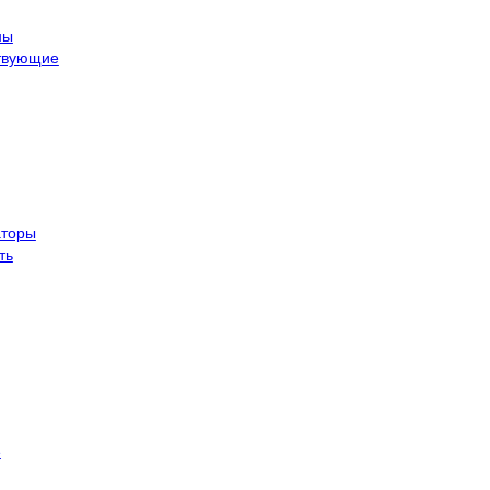
ны
твующие
торы
ть
е