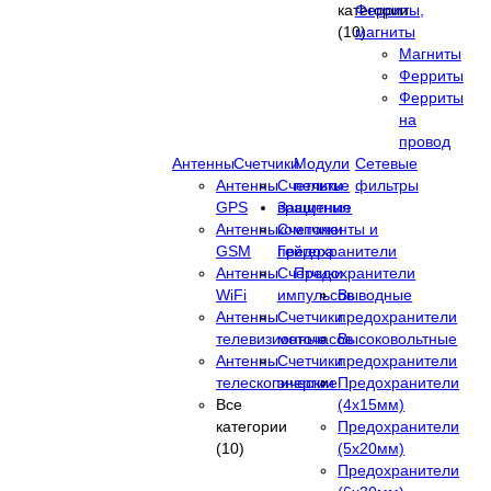
категории
Ферриты,
(10)
магниты
Магниты
Ферриты
Ферриты
на
провод
Антенны
Счетчики
Модули
Сетевые
Антенны
Счетчики
пельтье
фильтры
GPS
вращения
Защитные
Антенны
Счетчики
компоненты и
GSM
Гейгера
предохранители
Антенны
Счетчики
Предохранители
WiFi
импульсов
Выводные
Антенны
Счетчики
предохранители
телевизионные
моточасов
Высоковольтные
Антенны
Счетчики
предохранители
телескопические
энергии
Предохранители
Все
(4х15мм)
категории
Предохранители
(10)
(5х20мм)
Предохранители