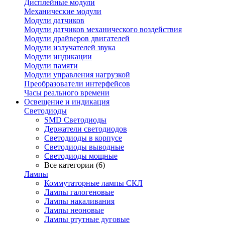
Дисплейные модули
Механические модули
Модули датчиков
Модули датчиков механического воздействия
Модули драйверов двигателей
Модули излучателей звука
Модули индикации
Модули памяти
Модули управления нагрузкой
Преобразователи интерфейсов
Часы реального времени
Освещение и индикация
Светодиоды
SMD Светодиоды
Держатели светодиодов
Светодиоды в корпусе
Светодиоды выводные
Светодиоды мощные
Все категории (6)
Лампы
Коммутаторные лампы СКЛ
Лампы галогеновые
Лампы накаливания
Лампы неоновые
Лампы ртутные дуговые