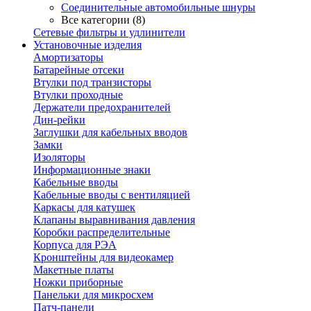
Соединительные автомобильные шнуры
Все категории (8)
Сетевые фильтры и удлинители
Установочные изделия
Амортизаторы
Батарейные отсеки
Втулки под транзисторы
Втулки проходные
Держатели предохранителей
Дин-рейки
Заглушки для кабельных вводов
Замки
Изоляторы
Информационные знаки
Кабельные вводы
Кабельные вводы с вентиляцией
Каркасы для катушек
Клапаны выравнивания давления
Коробки распределительные
Корпуса для РЭА
Кронштейны для видеокамер
Макетные платы
Ножки приборные
Панельки для микросхем
Патч-панели