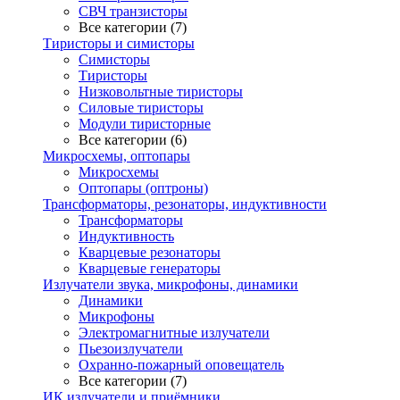
СВЧ транзисторы
Все категории (7)
Тиристоры и симисторы
Симисторы
Тиристоры
Низковольтные тиристоры
Силовые тиристоры
Модули тиристорные
Все категории (6)
Микросхемы, оптопары
Микросхемы
Оптопары (оптроны)
Трансформаторы, резонаторы, индуктивности
Трансформаторы
Индуктивность
Кварцевые резонаторы
Кварцевые генераторы
Излучатели звука, микрофоны, динамики
Динамики
Микрофоны
Электромагнитные излучатели
Пьезоизлучатели
Охранно-пожарный оповещатель
Все категории (7)
ИК излучатели и приёмники