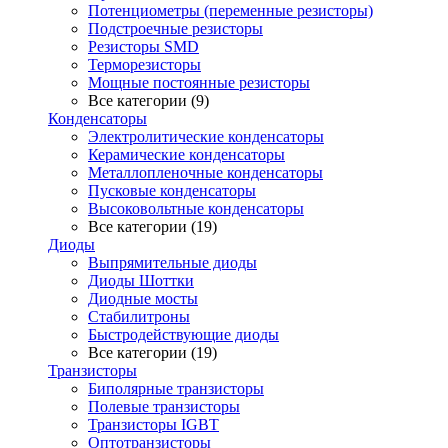
Потенциометры (переменные резисторы)
Подстроечные резисторы
Резисторы SMD
Терморезисторы
Мощные постоянные резисторы
Все категории (9)
Конденсаторы
Электролитические конденсаторы
Керамические конденсаторы
Металлопленочные конденсаторы
Пусковые конденсаторы
Высоковольтные конденсаторы
Все категории (19)
Диоды
Выпрямительные диоды
Диоды Шоттки
Диодные мосты
Стабилитроны
Быстродействующие диоды
Все категории (19)
Транзисторы
Биполярные транзисторы
Полевые транзисторы
Транзисторы IGBT
Оптотранзисторы