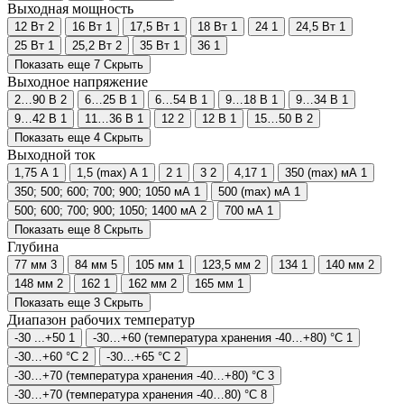
Выходная мощность
12 Вт
2
16 Вт
1
17,5 Вт
1
18 Вт
1
24
1
24,5 Вт
1
25 Вт
1
25,2 Вт
2
35 Вт
1
36
1
Показать еще 7
Скрыть
Выходное напряжение
2…90 В
2
6…25 В
1
6…54 В
1
9…18 В
1
9…34 В
1
9…42 В
1
11…36 В
1
12
2
12 В
1
15…50 В
2
Показать еще 4
Скрыть
Выходной ток
1,75 А
1
1,5 (max) А
1
2
1
3
2
4,17
1
350 (max) мА
1
350; 500; 600; 700; 900; 1050 мА
1
500 (max) мА
1
500; 600; 700; 900; 1050; 1400 мА
2
700 мА
1
Показать еще 8
Скрыть
Глубина
77 мм
3
84 мм
5
105 мм
1
123,5 мм
2
134
1
140 мм
2
148 мм
2
162
1
162 мм
2
165 мм
1
Показать еще 3
Скрыть
Диапазон рабочих температур
-30 ...+50
1
-30…+60 (температура хранения -40…+80) °С
1
-30…+60 °С
2
-30…+65 °С
2
-30…+70 (температура хранения -40…+80) °С
3
-30…+70 (температура хранения -40…80) °С
8