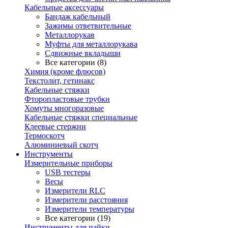
Кабельные аксессуары
Бандаж кабельный
Зажимы ответвительные
Металлорукав
Муфты для металлорукава
Сдвижные вкладыши
Все категории (8)
Химия (кроме флюсов)
Текстолит, гетинакс
Кабельные стяжки
Фторопластовые трубки
Хомуты многоразовые
Кабельные стяжки специальные
Клеевые стержни
Термоскотч
Алюминиевый скотч
Инструменты
Измерительные приборы
USB тестеры
Весы
Измерители RLC
Измерители расстояния
Измерители температуры
Все категории (19)
Инструменты для пайки