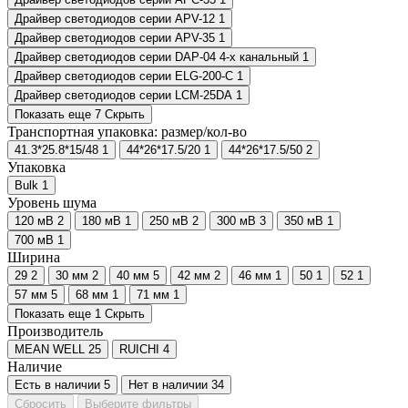
Драйвер светодиодов серии APV-12
1
Драйвер светодиодов серии APV-35
1
Драйвер светодиодов серии DAP-04 4-х канальный
1
Драйвер светодиодов серии ELG-200-C
1
Драйвер светодиодов серии LCM-25DA
1
Показать еще 7
Скрыть
Транспортная упаковка: размер/кол-во
41.3*25.8*15/48
1
44*26*17.5/20
1
44*26*17.5/50
2
Упаковка
Bulk
1
Уровень шума
120 мВ
2
180 мВ
1
250 мВ
2
300 мВ
3
350 мВ
1
700 мВ
1
Ширина
29
2
30 мм
2
40 мм
5
42 мм
2
46 мм
1
50
1
52
1
57 мм
5
68 мм
1
71 мм
1
Показать еще 1
Скрыть
Производитель
MEAN WELL
25
RUICHI
4
Наличие
Есть в наличии
5
Нет в наличии
34
Сбросить
Выберите фильтры