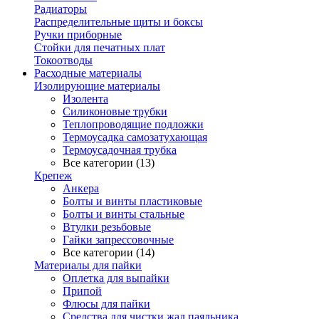
Радиаторы
Распределительные щиты и боксы
Ручки приборные
Стойки для печатных плат
Токоотводы
Расходные материалы
Изолирующие материалы
Изолента
Силиконовые трубки
Теплопроводящие подложки
Термоусадка самозатухающая
Термоусадочная трубка
Все категории (13)
Крепеж
Анкера
Болты и винты пластиковые
Болты и винты стальные
Втулки резьбовые
Гайки запрессовочные
Все категории (14)
Материалы для пайки
Оплетка для выпайки
Припой
Флюсы для пайки
Средства для чистки жал паяльника