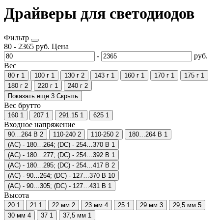
Драйверы для светодиодов
Фильтр
80
-
2365
руб.
Цена
-
руб.
Вес
80 г
1
100 г
1
130 г
2
143 г
1
160 г
1
170 г
1
175 г
1
180 г
2
220 г
1
240 г
2
Показать еще 3
Скрыть
Вес брутто
160
1
207
1
291.15
1
625
1
Входное напряжение
90…264 В
2
110-240
2
110-250
2
180…264 В
1
(AC) - 180…264; (DC) - 254…370 В
1
(AC) - 180…277; (DC) - 254…392 В
1
(AC) - 180…295; (DC) - 254…417 В
2
(AC) - 90…264; (DC) - 127…370 В
10
(AC) - 90…305; (DC) - 127…431 В
1
Высота
20
1
21
1
22 мм
2
23 мм
4
25
1
29 мм
3
29,5 мм
5
30 мм
4
37
1
37,5 мм
1