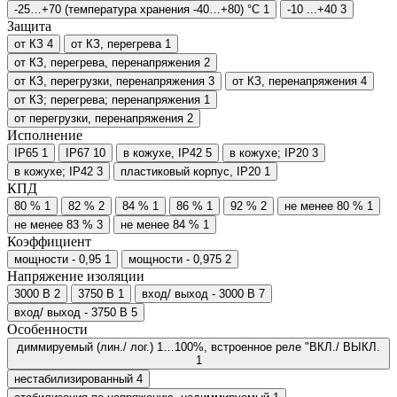
-25…+70 (температура хранения -40…+80) °С
1
-10 ...+40
3
Защита
от КЗ
4
от КЗ, перегрева
1
от КЗ, перегрева, перенапряжения
2
от КЗ, перегрузки, перенапряжения
3
от КЗ, перенапряжения
4
от КЗ; перегрева; перенапряжения
1
от перегрузки, перенапряжения
2
Исполнение
IP65
1
IP67
10
в кожухе, IP42
5
в кожухе; IP20
3
в кожухе; IP42
3
пластиковый корпус, IP20
1
КПД
80 %
1
82 %
2
84 %
1
86 %
1
92 %
2
не менее 80 %
1
не менее 83 %
3
не менее 84 %
1
Коэффициент
мощности - 0,95
1
мощности - 0,975
2
Напряжение изоляции
3000 В
2
3750 В
1
вход/ выход - 3000 В
7
вход/ выход - 3750 В
5
Особенности
диммируемый (лин./ лог.) 1…100%, встроенное реле "ВКЛ./ ВЫКЛ.
1
нестабилизированный
4