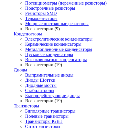
Потенциометры (переменные резисторы)
Подстроечные резисторы
Резисторы SMD
Терморезисторы
Мощные постоянные резисторы
Все категории (9)
Конденсаторы
Электролитические конденсаторы
Керамические конденсаторы
Металлопленочные конденсаторы
Пусковые конденсаторы
Высоковольтные конденсаторы
Все категории (19)
Диоды
Выпрямительные диоды
Диоды Шоттки
Диодные мосты
Стабилитроны
Быстродействующие диоды
Все категории (19)
Транзисторы
Биполярные транзисторы
Полевые транзисторы
Транзисторы IGBT
Оптотранзисторы