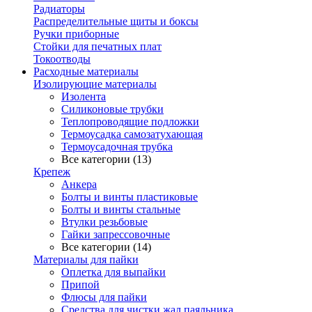
Радиаторы
Распределительные щиты и боксы
Ручки приборные
Стойки для печатных плат
Токоотводы
Расходные материалы
Изолирующие материалы
Изолента
Силиконовые трубки
Теплопроводящие подложки
Термоусадка самозатухающая
Термоусадочная трубка
Все категории (13)
Крепеж
Анкера
Болты и винты пластиковые
Болты и винты стальные
Втулки резьбовые
Гайки запрессовочные
Все категории (14)
Материалы для пайки
Оплетка для выпайки
Припой
Флюсы для пайки
Средства для чистки жал паяльника