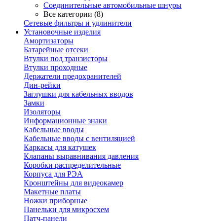
Соединительные автомобильные шнуры
Все категории (8)
Сетевые фильтры и удлинители
Установочные изделия
Амортизаторы
Батарейные отсеки
Втулки под транзисторы
Втулки проходные
Держатели предохранителей
Дин-рейки
Заглушки для кабельных вводов
Замки
Изоляторы
Информационные знаки
Кабельные вводы
Кабельные вводы с вентиляцией
Каркасы для катушек
Клапаны выравнивания давления
Коробки распределительные
Корпуса для РЭА
Кронштейны для видеокамер
Макетные платы
Ножки приборные
Панельки для микросхем
Патч-панели