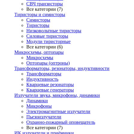
СВЧ транзисторы
Все категории (7)
Тиристоры и симисторы
Симисторы
Тиристоры
Низковольтные тиристоры
Силовые тиристоры
Модули тиристорные
Все категории (6)
Микросхемы, оптопары
Микросхемы
Оптопары (оптроны)
Трансформаторы, резонаторы, индуктивности
Трансформаторы
Индуктивность
Кварцевые резонаторы
Кварцевые генераторы
Излучатели звука, микрофоны, динамики
Динамики
Микрофоны
Электромагнитные излучатели
Пьезоизлучатели
Охранно-пожарный оповещатель
Все категории (7)
ИК излучатели и приёмники