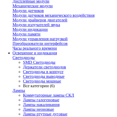
Дисплейные модули
Механические модули
Модули датчиков
Модули датчиков механического воздействия
Модули драйверов двигателей
Модули излучателей звука
Модули индикации
Модули памяти
Модули управления нагрузкой
Преобразователи интерфейсов
Часы реального времени
Освещение и индикация
Светодиоды
SMD Светодиоды
Держатели светодиодов
Светодиоды в корпусе
Светодиоды выводные
Светодиоды мощные
Все категории (6)
Лампы
Коммутаторные лампы СКЛ
Лампы галогеновые
Лампы накаливания
Лампы неоновые
Лампы ртутные дуговые