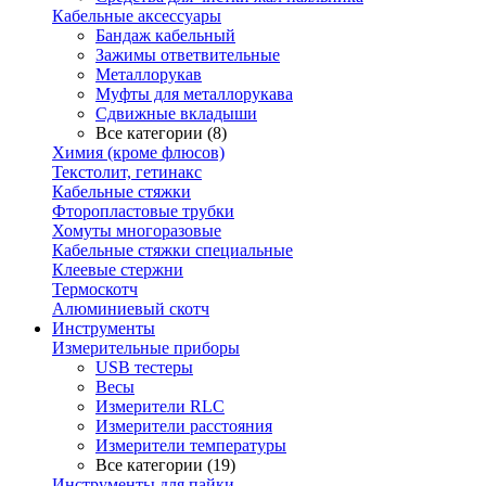
Кабельные аксессуары
Бандаж кабельный
Зажимы ответвительные
Металлорукав
Муфты для металлорукава
Сдвижные вкладыши
Все категории (8)
Химия (кроме флюсов)
Текстолит, гетинакс
Кабельные стяжки
Фторопластовые трубки
Хомуты многоразовые
Кабельные стяжки специальные
Клеевые стержни
Термоскотч
Алюминиевый скотч
Инструменты
Измерительные приборы
USB тестеры
Весы
Измерители RLC
Измерители расстояния
Измерители температуры
Все категории (19)
Инструменты для пайки