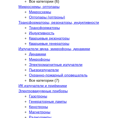
Все категории (6)
Микросхемы, оптопары
Микросхемы
Оптопары (оптроны)
Трансформаторы, резонаторы, индуктивности
Трансформаторы
Индуктивность
Кварцевые резонаторы
Кварцевые генераторы
Излучатели звука, микрофоны, динамики
Динамики
Микрофоны
Электромагнитные излучатели
Пьезоизлучатели
Охранно-пожарный оповещатель
Все категории (7)
ИК излучатели и приёмники
Электровакуумные приборы
Газотроны
Генераторные лампы
Кенотроны
Магнетроны
Радиолампы