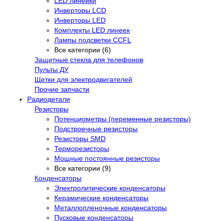
LED линейки
Инверторы LCD
Инверторы LED
Комплекты LED линеек
Лампы подсветки CCFL
Все категории (6)
Защитные стекла для телефонов
Пульты ДУ
Щетки для электродвигателей
Прочие запчасти
Радиодетали
Резисторы
Потенциометры (переменные резисторы)
Подстроечные резисторы
Резисторы SMD
Терморезисторы
Мощные постоянные резисторы
Все категории (9)
Конденсаторы
Электролитические конденсаторы
Керамические конденсаторы
Металлопленочные конденсаторы
Пусковые конденсаторы