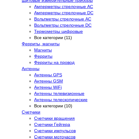
Щитовые измерительные приборы
Амперметры стрелочные AC
Амперметры стрелочные DC
Вольтметры стрелочные AC
Вольтметры стрелочные DC
Термометры цифровые
Все категории (11)
Ферриты, магниты
Магниты
Ферриты
Ферриты на провод
Антенны
Антенны GPS
Антенны GSM
Антенны WiFi
Антенны телевизионные
Антенны телескопические
Все категории (10)
Счетчики
Счетчики вращения
Счетчики Гейгера
Счетчики импульсов
Счетчики моточасов