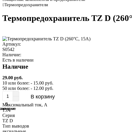
Термопредохранители
Термопредохранитель TZ D (260°
Артикул:
S0542
Наличие:
Есть в наличии
Наличие
29.00 руб.
10 или более: - 15.00 руб.
50 или более: - 12.00 руб.
В корзину
В
В
Максимальный ток, А
равнение
закладки
15A
Серия
TZ D
Тип выводов
аксиальные