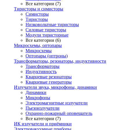
Все категории (7)
Тиристоры и симисторы
Симисторы
Тиристоры
Низковольтные тиристоры
Силовые тиристоры
Модули тиристорные
Все категории (6)
Микросхемы, оптопары
Микросхемы
Оптопары (оптроны)
Трансформаторы, резонаторы, индуктивности
Трансформаторы
Индуктивность
Кварцевые резонаторы
Кварцевые генераторы
Излучатели звука, микрофоны, динамики
Динамики
Микрофоны
Электромагнитные излучатели
Пьезоизлучатели
Охранно-пожарный оповещатель
Все категории (7)
ИК излучатели и приёмники
Электровакуумные приборы