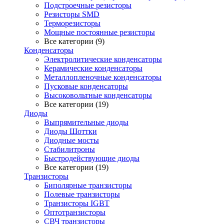
Подстроечные резисторы
Резисторы SMD
Терморезисторы
Мощные постоянные резисторы
Все категории (9)
Конденсаторы
Электролитические конденсаторы
Керамические конденсаторы
Металлопленочные конденсаторы
Пусковые конденсаторы
Высоковольтные конденсаторы
Все категории (19)
Диоды
Выпрямительные диоды
Диоды Шоттки
Диодные мосты
Стабилитроны
Быстродействующие диоды
Все категории (19)
Транзисторы
Биполярные транзисторы
Полевые транзисторы
Транзисторы IGBT
Оптотранзисторы
СВЧ транзисторы