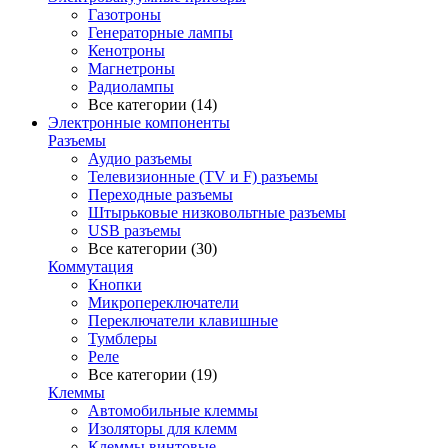
Газотроны
Генераторные лампы
Кенотроны
Магнетроны
Радиолампы
Все категории (14)
Электронные компоненты
Разъемы
Аудио разъемы
Телевизионные (TV и F) разъемы
Переходные разъемы
Штырьковые низковольтные разъемы
USB разъемы
Все категории (30)
Коммутация
Кнопки
Микропереключатели
Переключатели клавишные
Тумблеры
Реле
Все категории (19)
Клеммы
Автомобильные клеммы
Изоляторы для клемм
Клеммы винтовые