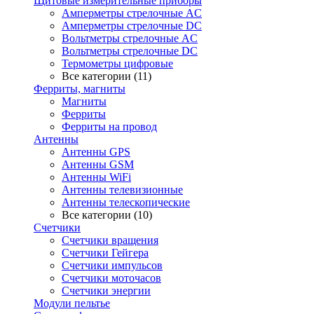
Щитовые измерительные приборы
Амперметры стрелочные AC
Амперметры стрелочные DC
Вольтметры стрелочные AC
Вольтметры стрелочные DC
Термометры цифровые
Все категории (11)
Ферриты, магниты
Магниты
Ферриты
Ферриты на провод
Антенны
Антенны GPS
Антенны GSM
Антенны WiFi
Антенны телевизионные
Антенны телескопические
Все категории (10)
Счетчики
Счетчики вращения
Счетчики Гейгера
Счетчики импульсов
Счетчики моточасов
Счетчики энергии
Модули пельтье