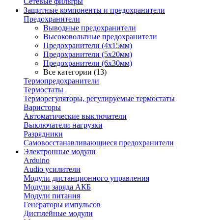
Сетевые фильтры
Защитные компоненты и предохранители
Предохранители
Выводные предохранители
Высоковольтные предохранители
Предохранители (4х15мм)
Предохранители (5х20мм)
Предохранители (6х30мм)
Все категории (13)
Термопредохранители
Термостаты
Терморегуляторы, регулируемые термостаты
Варисторы
Автоматические выключатели
Выключатели нагрузки
Разрядники
Самовосстанавливающиеся предохранители
Электронные модули
Arduino
Audio усилители
Модули дистанционного управления
Модули заряда АКБ
Модули питания
Генераторы импульсов
Дисплейные модули