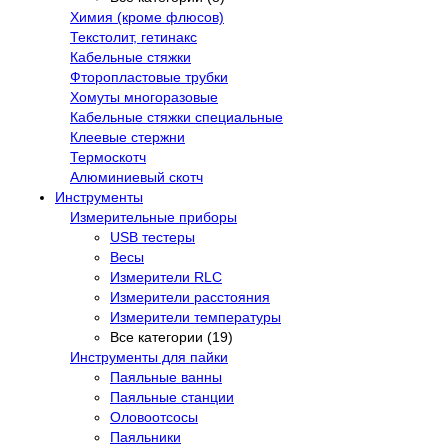
Химия (кроме флюсов)
Текстолит, гетинакс
Кабельные стяжки
Фторопластовые трубки
Хомуты многоразовые
Кабельные стяжки специальные
Клеевые стержни
Термоскотч
Алюминиевый скотч
Инструменты
Измерительные приборы
USB тестеры
Весы
Измерители RLC
Измерители расстояния
Измерители температуры
Все категории (19)
Инструменты для пайки
Паяльные ванны
Паяльные станции
Оловоотсосы
Паяльники