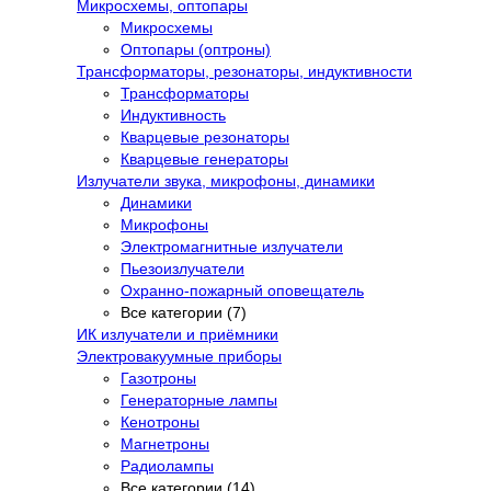
Микросхемы, оптопары
Микросхемы
Оптопары (оптроны)
Трансформаторы, резонаторы, индуктивности
Трансформаторы
Индуктивность
Кварцевые резонаторы
Кварцевые генераторы
Излучатели звука, микрофоны, динамики
Динамики
Микрофоны
Электромагнитные излучатели
Пьезоизлучатели
Охранно-пожарный оповещатель
Все категории (7)
ИК излучатели и приёмники
Электровакуумные приборы
Газотроны
Генераторные лампы
Кенотроны
Магнетроны
Радиолампы
Все категории (14)