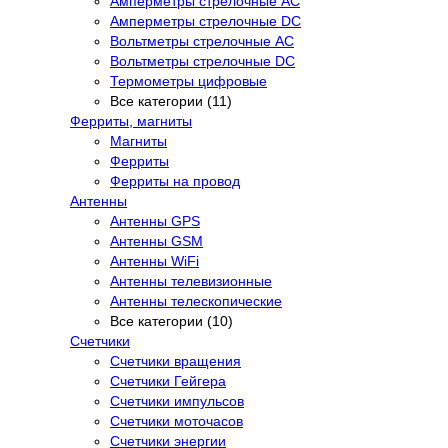
Амперметры стрелочные AC
Амперметры стрелочные DC
Вольтметры стрелочные AC
Вольтметры стрелочные DC
Термометры цифровые
Все категории (11)
Ферриты, магниты
Магниты
Ферриты
Ферриты на провод
Антенны
Антенны GPS
Антенны GSM
Антенны WiFi
Антенны телевизионные
Антенны телескопические
Все категории (10)
Счетчики
Счетчики вращения
Счетчики Гейгера
Счетчики импульсов
Счетчики моточасов
Счетчики энергии