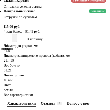
Склад г.Королёв
Уточняйте у менеджера
Отправим сегодня-завтра
Центральный склад
В наличие
Отгрузки по субботам
115.00 руб.
4 или более: - 91.49 руб.
В корзину
В
В
Диаметр до усадки, мм
сравнение
закладки
41.5
Диаметр защищаемого провода (кабеля), мм
21…39
Вес брутто
61.21
Диаметр, mm
40 мм
Цвет
белый
Все характеристики
Характеристики
Отзывы
Вопрос-ответ
0