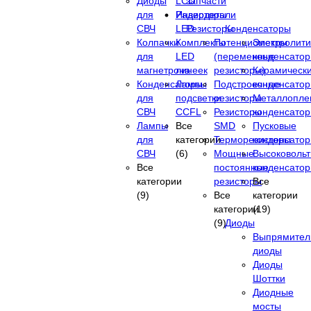
Диоды
LCD
запчасти
для
Инверторы
Радиодетали
СВЧ
LED
Резисторы
Конденсаторы
Колпачки
Комплекты
Потенциометры
Электролити
для
LED
(переменные
конденсато
магнетрона
линеек
резисторы)
Керамическ
Конденсаторы
Лампы
Подстроечные
конденсато
для
подсветки
резисторы
Металлопле
СВЧ
CCFL
Резисторы
конденсато
Лампы
Все
SMD
Пусковые
для
категории
Терморезисторы
конденсато
СВЧ
(6)
Мощные
Высоковоль
Все
постоянные
конденсато
категории
резисторы
Все
(9)
Все
категории
категории
(19)
(9)
Диоды
Выпрямител
диоды
Диоды
Шоттки
Диодные
мосты