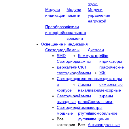
звука
Модули
Модули
Модули
индикации
памяти
управления
нагрузкой
Преобразователи
Часы
интерфейсов
реального
времени
Освещение и индикация
Светодиоды
Лампы
Дисплеи
SMD
Коммутаторные
ЖК
Светодиоды
лампы
индикаторы
Держатели
СКЛ
графические
светодиодов
Лампы
ЖК
Светодиоды
галогеновые
индикаторы
в
Лампы
символьные
корпусе
накаливания
Сенсорные
Светодиоды
Лампы
экраны
выводные
неоновые
Cветильники,
Светодиоды
Лампы
люстры
мощные
ртутные
Автомобильное
Все
дуговые
освещение
категории
Все
Антивандальные