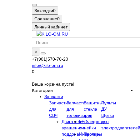
Закладки
0
Сравнение
0
Личный кабинет
×
+7(901)570-70-20
info@kilo-om.ru
0
Ваша корзина пуста!
Категории
Запчасти
Запчасти
Запчасти
Защитные
Пульты
для
для
стекла
ДУ
СВЧ
телевизоров
для
Щетки
Двигатели
LED
телефонов
для
вращения
линейки
электродвигателе
поддона
Инверторы
Прочие