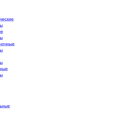
ческие
ры
ие
ры
ночные
ры
ры
тные
ры
ьные