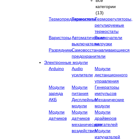
Все
категории
(13)
Термопредохранители
Термостаты
Терморегуляторы,
регулируемые
термостаты
Варисторы
Автоматические
Выключатели
выключатели
нагрузки
Разрядники
Самовосстанавливающиеся
предохранители
Электронные модули
Arduino
Audio
Модули
усилители
дистанционного
управления
Модули
Модули
Генераторы
заряда
питания
импульсов
АКБ
Дисплейные
Механические
модули
модули
Модули
Модули
Модули
датчиков
датчиков
драйверов
механического
двигателей
воздействия
Модули
излучателей