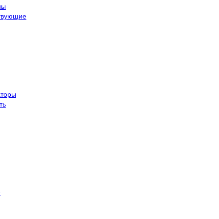
ны
твующие
торы
ть
е