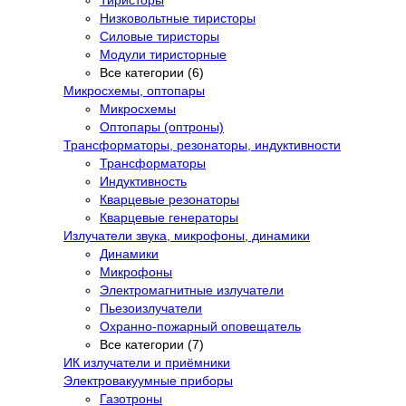
Низковольтные тиристоры
Силовые тиристоры
Модули тиристорные
Все категории (6)
Микросхемы, оптопары
Микросхемы
Оптопары (оптроны)
Трансформаторы, резонаторы, индуктивности
Трансформаторы
Индуктивность
Кварцевые резонаторы
Кварцевые генераторы
Излучатели звука, микрофоны, динамики
Динамики
Микрофоны
Электромагнитные излучатели
Пьезоизлучатели
Охранно-пожарный оповещатель
Все категории (7)
ИК излучатели и приёмники
Электровакуумные приборы
Газотроны