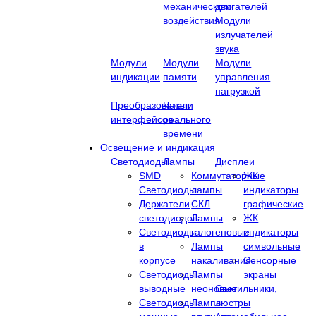
механического
двигателей
воздействия
Модули
излучателей
звука
Модули
Модули
Модули
индикации
памяти
управления
нагрузкой
Преобразователи
Часы
интерфейсов
реального
времени
Освещение и индикация
Светодиоды
Лампы
Дисплеи
SMD
Коммутаторные
ЖК
Светодиоды
лампы
индикаторы
Держатели
СКЛ
графические
светодиодов
Лампы
ЖК
Светодиоды
галогеновые
индикаторы
в
Лампы
символьные
корпусе
накаливания
Сенсорные
Светодиоды
Лампы
экраны
выводные
неоновые
Cветильники,
Светодиоды
Лампы
люстры