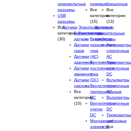
низковольтные
ножевые
барьерные
разъемы
Все
Все
USB
категории
категории
разъемы
(15)
(13)
Все
Датчики
Электродвигатели,
Щитовые
категории
Бесконтактные
Вентиляторы
измерительные
(30)
датчики
Вентиляторы
приборы
Датчики
переменного
Амперметр
газов
тока
стрелочные
Датчики
(AC)
AC
давления
Вентиляторы
Амперметр
Датчики
постоянного
стрелочные
движения
тока
DC
Датчики
(DC)
Вольтметры
наклона
Вентиляторы
стрелочные
Все
тангенциальные
AC
категории
DC
Вольтметры
(10)
Вентиляторы
стрелочные
улитки
DC
DC
Термометры
Монтажные
цифровые
элементы
Все