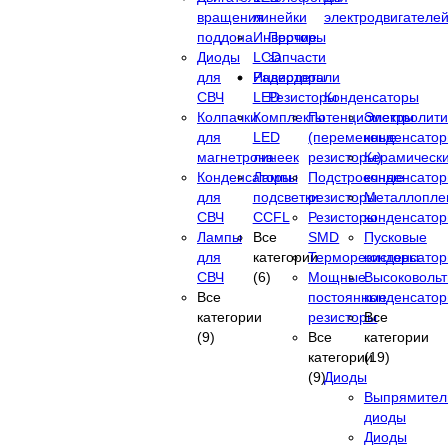
вращения
линейки
электродвигателе
поддона
Инверторы
Прочие
Диоды
LCD
запчасти
для
Инверторы
Радиодетали
СВЧ
LED
Резисторы
Конденсаторы
Колпачки
Комплекты
Потенциометры
Электролити
для
LED
(переменные
конденсато
магнетрона
линеек
резисторы)
Керамическ
Конденсаторы
Лампы
Подстроечные
конденсато
для
подсветки
резисторы
Металлопле
СВЧ
CCFL
Резисторы
конденсато
Лампы
Все
SMD
Пусковые
для
категории
Терморезисторы
конденсато
СВЧ
(6)
Мощные
Высоковоль
Все
постоянные
конденсато
категории
резисторы
Все
(9)
Все
категории
категории
(19)
(9)
Диоды
Выпрямител
диоды
Диоды