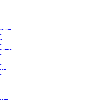
й
ческие
ры
ие
ры
ночные
ры
ры
тные
ры
ьные