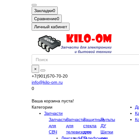
Закладки
0
Сравнение
0
Личный кабинет
×
+7(901)570-70-20
info@kilo-om.ru
0
Ваша корзина пуста!
Категории
Д
Запчасти
Ка
Запчасти
Запчасти
Защитные
Пульты
К
для
для
стекла
ДУ
СВЧ
телевизоров
для
Щетки
Двигатели
LED
телефонов
для