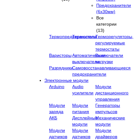
Предохранители
(6х30мм)
Все
категории
(13)
Термопредохранители
Термостаты
Терморегуляторы,
регулируемые
термостаты
Варисторы
Автоматические
Выключатели
выключатели
нагрузки
Разрядники
Самовосстанавливающиеся
предохранители
Электронные модули
Arduino
Audio
Модули
усилители
дистанционного
управления
Модули
Модули
Генераторы
заряда
питания
импульсов
АКБ
Дисплейные
Механические
модули
модули
Модули
Модули
Модули
датчиков
датчиков
драйверов