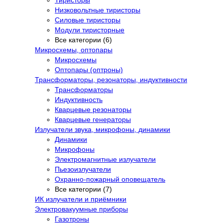
Низковольтные тиристоры
Силовые тиристоры
Модули тиристорные
Все категории (6)
Микросхемы, оптопары
Микросхемы
Оптопары (оптроны)
Трансформаторы, резонаторы, индуктивности
Трансформаторы
Индуктивность
Кварцевые резонаторы
Кварцевые генераторы
Излучатели звука, микрофоны, динамики
Динамики
Микрофоны
Электромагнитные излучатели
Пьезоизлучатели
Охранно-пожарный оповещатель
Все категории (7)
ИК излучатели и приёмники
Электровакуумные приборы
Газотроны