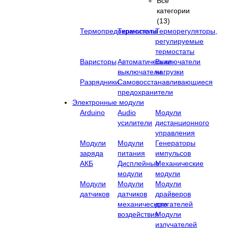
Все
категории
(13)
Термопредохранители
Термостаты
Терморегуляторы,
регулируемые
термостаты
Варисторы
Автоматические
Выключатели
выключатели
нагрузки
Разрядники
Самовосстанавливающиеся
предохранители
Электронные модули
Arduino
Audio
Модули
усилители
дистанционного
управления
Модули
Модули
Генераторы
заряда
питания
импульсов
АКБ
Дисплейные
Механические
модули
модули
Модули
Модули
Модули
датчиков
датчиков
драйверов
механического
двигателей
воздействия
Модули
излучателей