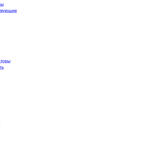
ны
твующие
торы
ть
е