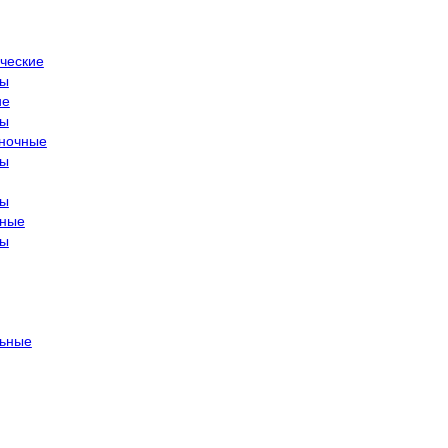
ческие
ры
ие
ры
ночные
ры
ры
тные
ры
ьные