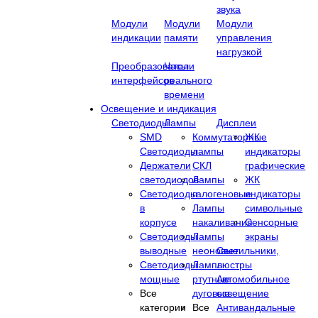
звука
Модули
Модули
Модули
индикации
памяти
управления
нагрузкой
Преобразователи
Часы
интерфейсов
реального
времени
Освещение и индикация
Светодиоды
Лампы
Дисплеи
SMD
Коммутаторные
ЖК
Светодиоды
лампы
индикаторы
Держатели
СКЛ
графические
светодиодов
Лампы
ЖК
Светодиоды
галогеновые
индикаторы
в
Лампы
символьные
корпусе
накаливания
Сенсорные
Светодиоды
Лампы
экраны
выводные
неоновые
Cветильники,
Светодиоды
Лампы
люстры
мощные
ртутные
Автомобильное
Все
дуговые
освещение
категории
Все
Антивандальные