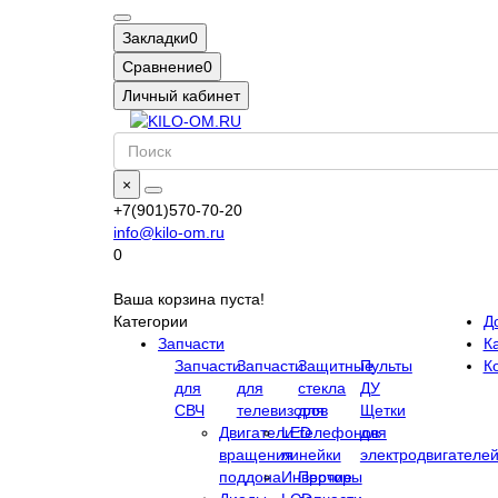
Закладки
0
Сравнение
0
Личный кабинет
×
+7(901)570-70-20
info@kilo-om.ru
0
Ваша корзина пуста!
Категории
Д
Запчасти
Ка
Запчасти
Запчасти
Защитные
Пульты
К
для
для
стекла
ДУ
СВЧ
телевизоров
для
Щетки
Двигатели
LED
телефонов
для
вращения
линейки
электродвигателе
поддона
Инверторы
Прочие