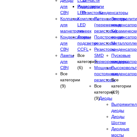
Диоды
LCD
запчасти
для
Инверторы
Радиодетали
СВЧ
LED
Резисторы
Конденсаторы
Колпачки
Комплекты
Потенциометры
Электролити
для
LED
(переменные
конденсато
магнетрона
линеек
резисторы)
Керамическ
Конденсаторы
Лампы
Подстроечные
конденсато
для
подсветки
резисторы
Металлопле
СВЧ
CCFL
Резисторы
конденсато
Лампы
Все
SMD
Пусковые
для
категории
Терморезисторы
конденсато
СВЧ
(6)
Мощные
Высоковоль
Все
постоянные
конденсато
категории
резисторы
Все
(9)
Все
категории
категории
(19)
(9)
Диоды
Выпрямител
диоды
Диоды
Шоттки
Диодные
мосты