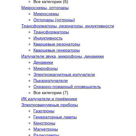
Все категории (6)
Микросхемы, оптопары
Микросхемы
Оптопары (оптроны)
Трансформаторы, резонаторы, индуктивности
Трансформаторы
Индуктивность
Кварцевые резонаторы
Кварцевые генераторы
Излучатели звука, микрофоны, динамики
Динамики
Микрофоны
Электромагнитные излучатели
Пьезоизлучатели
Охранно-пожарный оповещатель
Все категории (7)
ИК излучатели и приёмники
Электровакуумные приборы
Газотроны
Генераторные лампы
Кенотроны
Магнетроны
Радиолампы