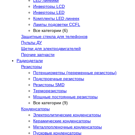
LED линейки
Инверторы LCD
Инверторы LED
Комплекты LED линеек
Лампы подсветки CCFL
Все категории (6)
Защитные стекла для телефонов
Пульты ДУ
Щетки для электродвигателей
Прочие запчасти
Радиодетали
Резисторы
Потенциометры (переменные резисторы)
Подстроечные резисторы
Резисторы SMD
Терморезисторы
Мощные постоянные резисторы
Все категории (9)
Конденсаторы
Электролитические конденсаторы
Керамические конденсаторы
Металлопленочные конденсаторы
Пусковые конденсаторы