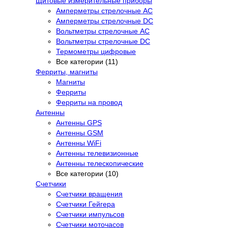
Щитовые измерительные приборы
Амперметры стрелочные AC
Амперметры стрелочные DC
Вольтметры стрелочные AC
Вольтметры стрелочные DC
Термометры цифровые
Все категории (11)
Ферриты, магниты
Магниты
Ферриты
Ферриты на провод
Антенны
Антенны GPS
Антенны GSM
Антенны WiFi
Антенны телевизионные
Антенны телескопические
Все категории (10)
Счетчики
Счетчики вращения
Счетчики Гейгера
Счетчики импульсов
Счетчики моточасов