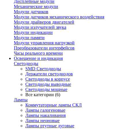
Дисплейные модули
Механические модули
Модули датчиков
Модули датчиков механического воздействия
Модули драйверов двигателей
Модули излучателей звука
Модули индикации
Модули памяти
Модули управления нагрузкой
Преобразователи интерфейсов
Часы реального времени
Освещение и индикация
Светодиоды
SMD Светодиоды
Держатели светодиодов
Светодиоды в корпусе
Светодиоды выводные
Светодиоды мощные
Все категории (6)
Лампы
Коммутаторные лампы СКЛ
Лампы галогеновые
Лампы накаливания
Лампы неоновые
Лампы ртутные дуговые