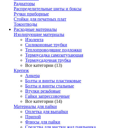
Радиаторы
Распределительные щиты и боксы
Ручки приборные
Стойки для печатных плат
Токоотводы
Расходные материалы
Изолирующие материалы
Изолента
Силиконовые трубки
Теплопроводящие подложки
Термоусадка самозатухающая
Термоусадочная трубка
Все категории (13)
Крепеж
Анкера
Болты и винты пластиковые
Болты и винты стальные
Втулки резьбовые
Гайки запрессовочные
Все категории (14)
Материалы для пайки
Оплетка для выпайки
Припой
Флюсы для пайки
Средства для чистки жал паяльника