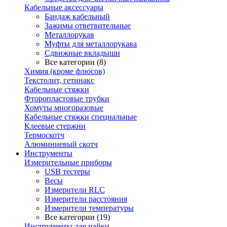
Кабельные аксессуары
Бандаж кабельный
Зажимы ответвительные
Металлорукав
Муфты для металлорукава
Сдвижные вкладыши
Все категории (8)
Химия (кроме флюсов)
Текстолит, гетинакс
Кабельные стяжки
Фторопластовые трубки
Хомуты многоразовые
Кабельные стяжки специальные
Клеевые стержни
Термоскотч
Алюминиевый скотч
Инструменты
Измерительные приборы
USB тестеры
Весы
Измерители RLC
Измерители расстояния
Измерители температуры
Все категории (19)
Инструменты для пайки