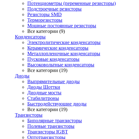
Потенциометры (переменные резисторы)
Подстроечные резисторы
Резисторы SMD
Терморезисторы
Мощные постоянные резисторы
Все категории (9)
Конденсаторы
Электролитические конденсаторы
Керамические конденсаторы
Металлопленочные конденсаторы
Пусковые конденсаторы
Высоковольтные конденсаторы
Все категории (19)
Диоды
Выпрямительные диоды
Диоды Шоттки
Диодные мосты
Стабилитроны
Быстродействующие диоды
Все категории (19)
Транзисторы
Биполярные транзисторы
Полевые транзисторы
Транзисторы IGBT
Оптотранзисторы