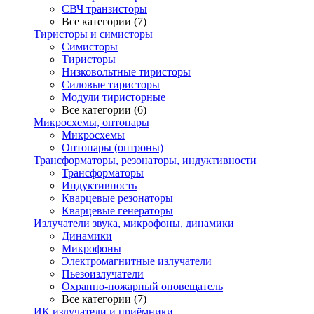
СВЧ транзисторы
Все категории (7)
Тиристоры и симисторы
Симисторы
Тиристоры
Низковольтные тиристоры
Силовые тиристоры
Модули тиристорные
Все категории (6)
Микросхемы, оптопары
Микросхемы
Оптопары (оптроны)
Трансформаторы, резонаторы, индуктивности
Трансформаторы
Индуктивность
Кварцевые резонаторы
Кварцевые генераторы
Излучатели звука, микрофоны, динамики
Динамики
Микрофоны
Электромагнитные излучатели
Пьезоизлучатели
Охранно-пожарный оповещатель
Все категории (7)
ИК излучатели и приёмники