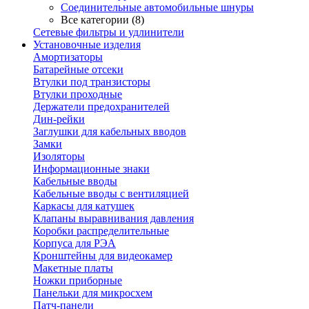
Соединительные автомобильные шнуры
Все категории (8)
Сетевые фильтры и удлинители
Установочные изделия
Амортизаторы
Батарейные отсеки
Втулки под транзисторы
Втулки проходные
Держатели предохранителей
Дин-рейки
Заглушки для кабельных вводов
Замки
Изоляторы
Информационные знаки
Кабельные вводы
Кабельные вводы с вентиляцией
Каркасы для катушек
Клапаны выравнивания давления
Коробки распределительные
Корпуса для РЭА
Кронштейны для видеокамер
Макетные платы
Ножки приборные
Панельки для микросхем
Патч-панели