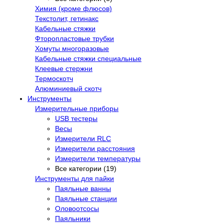
Химия (кроме флюсов)
Текстолит, гетинакс
Кабельные стяжки
Фторопластовые трубки
Хомуты многоразовые
Кабельные стяжки специальные
Клеевые стержни
Термоскотч
Алюминиевый скотч
Инструменты
Измерительные приборы
USB тестеры
Весы
Измерители RLC
Измерители расстояния
Измерители температуры
Все категории (19)
Инструменты для пайки
Паяльные ванны
Паяльные станции
Оловоотсосы
Паяльники