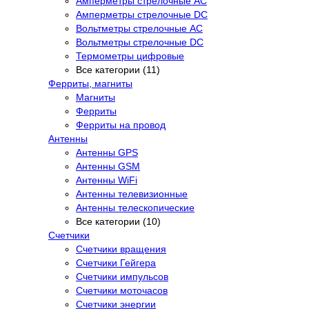
Амперметры стрелочные AC
Амперметры стрелочные DC
Вольтметры стрелочные AC
Вольтметры стрелочные DC
Термометры цифровые
Все категории (11)
Ферриты, магниты
Магниты
Ферриты
Ферриты на провод
Антенны
Антенны GPS
Антенны GSM
Антенны WiFi
Антенны телевизионные
Антенны телескопические
Все категории (10)
Счетчики
Счетчики вращения
Счетчики Гейгера
Счетчики импульсов
Счетчики моточасов
Счетчики энергии