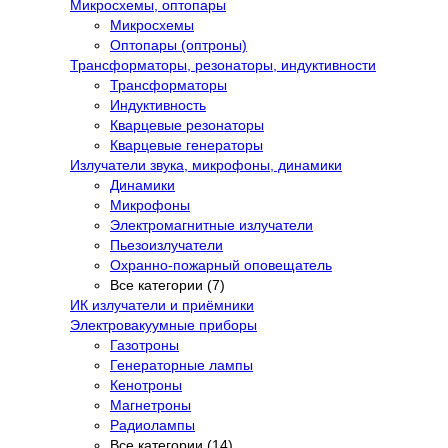
Микросхемы, оптопары
Микросхемы
Оптопары (оптроны)
Трансформаторы, резонаторы, индуктивности
Трансформаторы
Индуктивность
Кварцевые резонаторы
Кварцевые генераторы
Излучатели звука, микрофоны, динамики
Динамики
Микрофоны
Электромагнитные излучатели
Пьезоизлучатели
Охранно-пожарный оповещатель
Все категории (7)
ИК излучатели и приёмники
Электровакуумные приборы
Газотроны
Генераторные лампы
Кенотроны
Магнетроны
Радиолампы
Все категории (14)