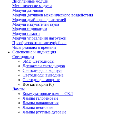
Дисплейные модули
Механические модули
Модули датчиков
Модули датчиков механического воздействия
Модули драйверов двигателей
Модули излучателей звука
Модули индикации
Модули памяти
Модули управления нагрузкой
Преобразователи интерфейсов
Часы реального времени
Освещение и индикация
Светодиоды
SMD Светодиоды
Держатели светодиодов
Светодиоды в корпусе
Светодиоды выводные
Светодиоды мощные
Все категории (6)
Лампы
Коммутаторные лампы СКЛ
Лампы галогеновые
Лампы накаливания
Лампы неоновые
Лампы ртутные дуговые