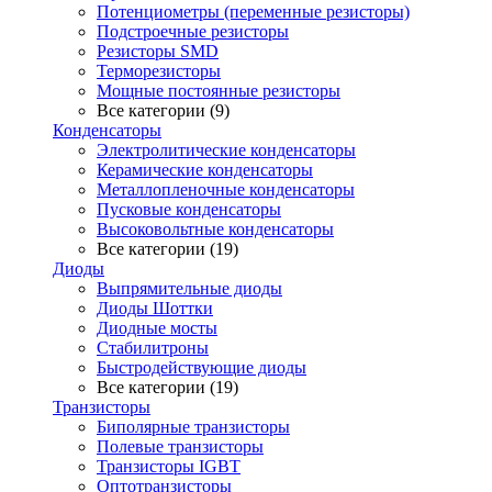
Потенциометры (переменные резисторы)
Подстроечные резисторы
Резисторы SMD
Терморезисторы
Мощные постоянные резисторы
Все категории (9)
Конденсаторы
Электролитические конденсаторы
Керамические конденсаторы
Металлопленочные конденсаторы
Пусковые конденсаторы
Высоковольтные конденсаторы
Все категории (19)
Диоды
Выпрямительные диоды
Диоды Шоттки
Диодные мосты
Стабилитроны
Быстродействующие диоды
Все категории (19)
Транзисторы
Биполярные транзисторы
Полевые транзисторы
Транзисторы IGBT
Оптотранзисторы