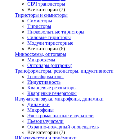
СВЧ транзисторы
Все категории (7)
Тиристоры и симисторы
Симисторы
Тиристоры
Низковольтные тиристоры
Силовые тиристоры
Модули тиристорные
Все категории (6)
Микросхемы, оптопары
Микросхемы
Оптопары (оптроны)
Трансформаторы, резонаторы, индуктивности
Трансформаторы
Индуктивность
Кварцевые резонаторы
Кварцевые генераторы
Излучатели звука, микрофоны, динамики
Динамики
Микрофоны
Электромагнитные излучатели
Пьезоизлучатели
Охранно-пожарный оповещатель
Все категории (7)
ИК излучатели и приёмники