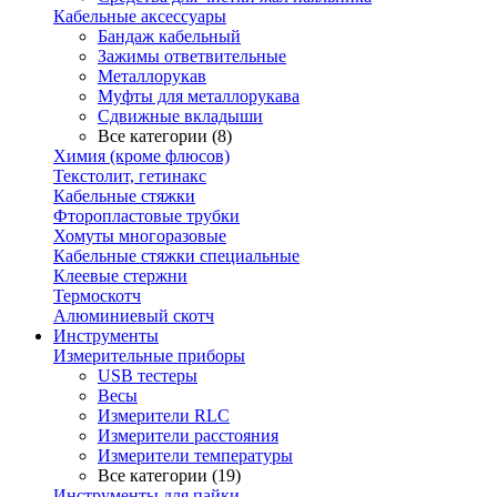
Кабельные аксессуары
Бандаж кабельный
Зажимы ответвительные
Металлорукав
Муфты для металлорукава
Сдвижные вкладыши
Все категории (8)
Химия (кроме флюсов)
Текстолит, гетинакс
Кабельные стяжки
Фторопластовые трубки
Хомуты многоразовые
Кабельные стяжки специальные
Клеевые стержни
Термоскотч
Алюминиевый скотч
Инструменты
Измерительные приборы
USB тестеры
Весы
Измерители RLC
Измерители расстояния
Измерители температуры
Все категории (19)
Инструменты для пайки