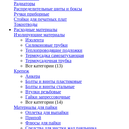
Радиаторы
Распределительные щиты и боксы
Ручки приборные
Стойки для печатных плат
Токоотводы
Расходные материалы
Изолирующие материалы
Изолента
Силиконовые трубки
Теплопроводящие подложки
Термоусадка самозатухающая
Термоусадочная трубка
Все категории (13)
Крепеж
Анкера
Болты и винты пластиковые
Болты и винты стальные
Втулки резьбовые
Гайки запрессовочные
Все категории (14)
Материалы для пайки
Оплетка для выпайки
Припой
Флюсы для пайки
Средства для чистки жал паяльника