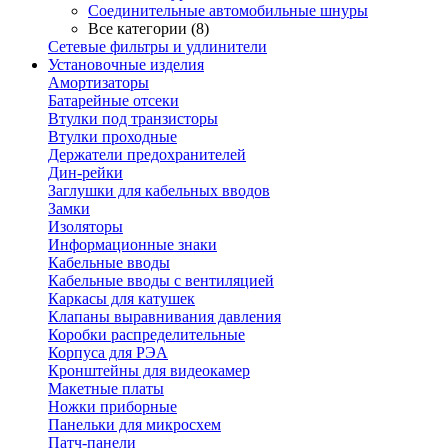
Соединительные автомобильные шнуры
Все категории (8)
Сетевые фильтры и удлинители
Установочные изделия
Амортизаторы
Батарейные отсеки
Втулки под транзисторы
Втулки проходные
Держатели предохранителей
Дин-рейки
Заглушки для кабельных вводов
Замки
Изоляторы
Информационные знаки
Кабельные вводы
Кабельные вводы с вентиляцией
Каркасы для катушек
Клапаны выравнивания давления
Коробки распределительные
Корпуса для РЭА
Кронштейны для видеокамер
Макетные платы
Ножки приборные
Панельки для микросхем
Патч-панели