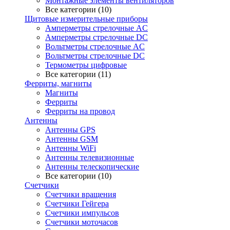
Монтажные элементы вентиляторов
Все категории (10)
Щитовые измерительные приборы
Амперметры стрелочные AC
Амперметры стрелочные DC
Вольтметры стрелочные AC
Вольтметры стрелочные DC
Термометры цифровые
Все категории (11)
Ферриты, магниты
Магниты
Ферриты
Ферриты на провод
Антенны
Антенны GPS
Антенны GSM
Антенны WiFi
Антенны телевизионные
Антенны телескопические
Все категории (10)
Счетчики
Счетчики вращения
Счетчики Гейгера
Счетчики импульсов
Счетчики моточасов