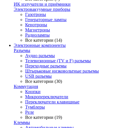
ИК излучатели и приёмники
Электровакуумные приборы
Газотроны
Генераторные лампы
Кенотроны
Магнетроны
Радиолампы
Все категории (14)
Электронные компоненты
Разъемы
Аудио разъемы
Телевизионные (TV и F) разъемы
Переходные разъемы
Штырьковые низковольтные разъемы
USB разъемы
Все категории (30)
Коммутация
Кнопки
Микропереключатели
Переключатели клавишные
Тумблеры
Реле
Все категории (19)
Клеммы
Автомобильные клеммы