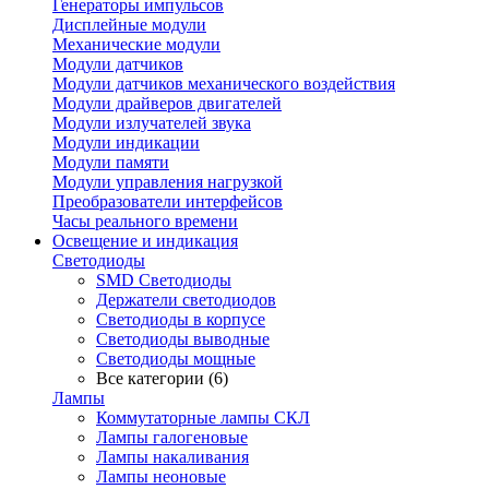
Генераторы импульсов
Дисплейные модули
Механические модули
Модули датчиков
Модули датчиков механического воздействия
Модули драйверов двигателей
Модули излучателей звука
Модули индикации
Модули памяти
Модули управления нагрузкой
Преобразователи интерфейсов
Часы реального времени
Освещение и индикация
Светодиоды
SMD Светодиоды
Держатели светодиодов
Светодиоды в корпусе
Светодиоды выводные
Светодиоды мощные
Все категории (6)
Лампы
Коммутаторные лампы СКЛ
Лампы галогеновые
Лампы накаливания
Лампы неоновые