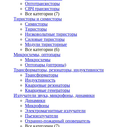
Оптотранзисторы
СВЧ транзисторы
Все категории (7)
Тиристоры и симисторы
Симисторы
Тиристоры
Низковольтные тиристоры
Силовые тиристоры
Модули тиристорные
Все категории (6)
Микросхемы, оптопары
Микросхемы
Оптопары (оптроны)
Трансформаторы, резонаторы, индуктивности
Трансформаторы
Индуктивность
Кварцевые резонаторы
Кварцевые генераторы
Излучатели звука, микрофоны, динамики
Динамики
Микрофоны
Электромагнитные излучатели
Пьезоизлучатели
Охранно-пожарный оповещатель
Все категории (7)