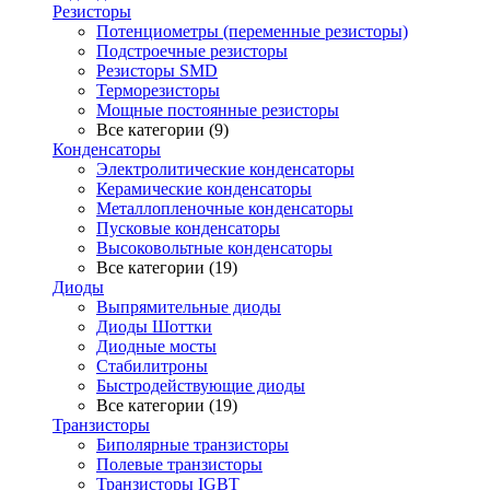
Резисторы
Потенциометры (переменные резисторы)
Подстроечные резисторы
Резисторы SMD
Терморезисторы
Мощные постоянные резисторы
Все категории (9)
Конденсаторы
Электролитические конденсаторы
Керамические конденсаторы
Металлопленочные конденсаторы
Пусковые конденсаторы
Высоковольтные конденсаторы
Все категории (19)
Диоды
Выпрямительные диоды
Диоды Шоттки
Диодные мосты
Стабилитроны
Быстродействующие диоды
Все категории (19)
Транзисторы
Биполярные транзисторы
Полевые транзисторы
Транзисторы IGBT