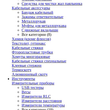
Средства для чистки жал паяльника
Кабельные аксессуары
Бандаж кабельный
Зажимы ответвительные
Металлорукав
Муфты для металлорукава
Сдвижные вкладыши
Все категории (8)
Химия (кроме флюсов)
Текстолит, гетинакс
Кабельные стяжки
Фторопластовые трубки
Хомуты многоразовые
Кабельные стяжки специальные
Клеевые стержни
Термоскотч
Алюминиевый скотч
Инструменты
Измерительные приборы
USB тестеры
Весы
Измерители RLC
Измерители расстояния
Измерители температуры
Все категории (19)