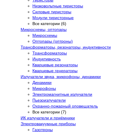
Низковольтные тиристоры
Силовые тиристоры
Модули тиристорные
Все категории (6)
Микросхемы, оптопары
Микросхемы
Оптопары (оптроны)
Трансформаторы, резонаторы, индуктивности
Трансформаторы
Индуктивность
Кварцевые резонаторы
Кварцевые генераторы
Излучатели звука, микрофоны, динамики
Динамики
Микрофоны
Электромагнитные излучатели
Пьезоизлучатели
Охранно-пожарный оповещатель
Все категории (7)
ИК излучатели и приёмники
Электровакуумные приборы
Газотроны