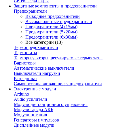
Сетевые фильтры
Защитные компоненты и предохранители
Предохранители
Выводные предохранители
Высоковольтные предохранители
Предохранители (4х15мм)
Предохранители (5х20мм)
Предохранители (6х30мм)
Все категории (13)
Термопредохранители
Термостаты
Терморегуляторы, регулируемые термостаты
Варисторы
Автоматические выключатели
Выключатели нагрузки
Разрядники
Самовосстанавливающиеся предохранители
Электронные модули
Arduino
Audio усилители
Модули дистанционного управления
Модули заряда АКБ
Модули питания
Генераторы импульсов
Дисплейные модули