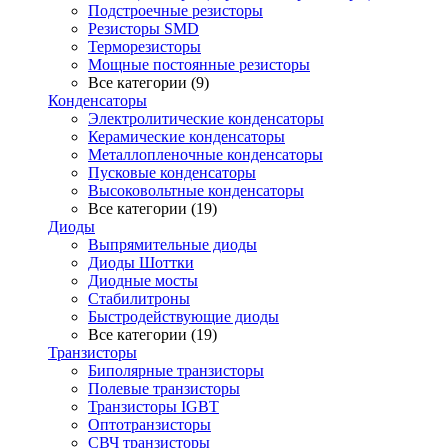
Подстроечные резисторы
Резисторы SMD
Терморезисторы
Мощные постоянные резисторы
Все категории (9)
Конденсаторы
Электролитические конденсаторы
Керамические конденсаторы
Металлопленочные конденсаторы
Пусковые конденсаторы
Высоковольтные конденсаторы
Все категории (19)
Диоды
Выпрямительные диоды
Диоды Шоттки
Диодные мосты
Стабилитроны
Быстродействующие диоды
Все категории (19)
Транзисторы
Биполярные транзисторы
Полевые транзисторы
Транзисторы IGBT
Оптотранзисторы
СВЧ транзисторы