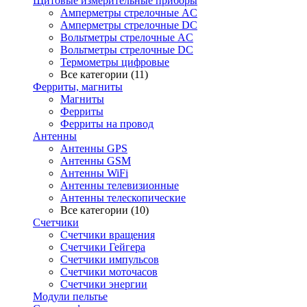
Щитовые измерительные приборы
Амперметры стрелочные AC
Амперметры стрелочные DC
Вольтметры стрелочные AC
Вольтметры стрелочные DC
Термометры цифровые
Все категории (11)
Ферриты, магниты
Магниты
Ферриты
Ферриты на провод
Антенны
Антенны GPS
Антенны GSM
Антенны WiFi
Антенны телевизионные
Антенны телескопические
Все категории (10)
Счетчики
Счетчики вращения
Счетчики Гейгера
Счетчики импульсов
Счетчики моточасов
Счетчики энергии
Модули пельтье