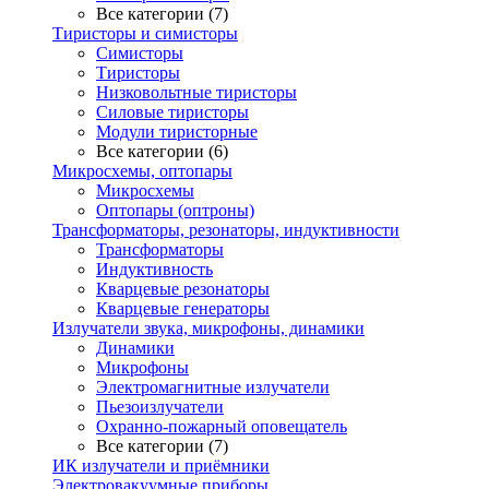
Все категории (7)
Тиристоры и симисторы
Симисторы
Тиристоры
Низковольтные тиристоры
Силовые тиристоры
Модули тиристорные
Все категории (6)
Микросхемы, оптопары
Микросхемы
Оптопары (оптроны)
Трансформаторы, резонаторы, индуктивности
Трансформаторы
Индуктивность
Кварцевые резонаторы
Кварцевые генераторы
Излучатели звука, микрофоны, динамики
Динамики
Микрофоны
Электромагнитные излучатели
Пьезоизлучатели
Охранно-пожарный оповещатель
Все категории (7)
ИК излучатели и приёмники
Электровакуумные приборы