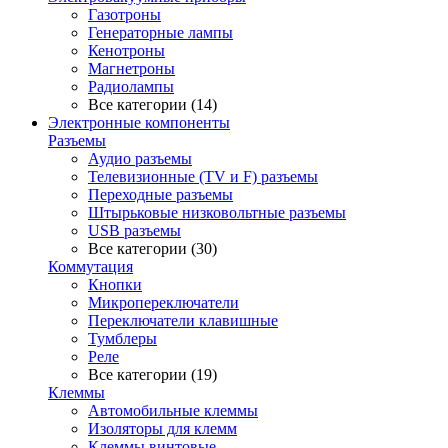
Газотроны
Генераторные лампы
Кенотроны
Магнетроны
Радиолампы
Все категории (14)
Электронные компоненты
Разъемы
Аудио разъемы
Телевизионные (TV и F) разъемы
Переходные разъемы
Штырьковые низковольтные разъемы
USB разъемы
Все категории (30)
Коммутация
Кнопки
Микропереключатели
Переключатели клавишные
Тумблеры
Реле
Все категории (19)
Клеммы
Автомобильные клеммы
Изоляторы для клемм
Клеммы винтовые