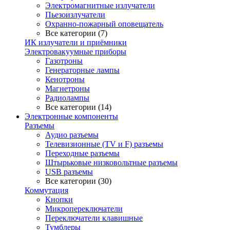
Электромагнитные излучатели
Пьезоизлучатели
Охранно-пожарный оповещатель
Все категории (7)
ИК излучатели и приёмники
Электровакуумные приборы
Газотроны
Генераторные лампы
Кенотроны
Магнетроны
Радиолампы
Все категории (14)
Электронные компоненты
Разъемы
Аудио разъемы
Телевизионные (TV и F) разъемы
Переходные разъемы
Штырьковые низковольтные разъемы
USB разъемы
Все категории (30)
Коммутация
Кнопки
Микропереключатели
Переключатели клавишные
Тумблеры