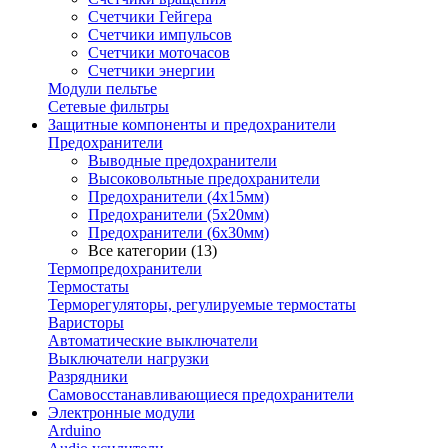
Счетчики Гейгера
Счетчики импульсов
Счетчики моточасов
Счетчики энергии
Модули пельтье
Сетевые фильтры
Защитные компоненты и предохранители
Предохранители
Выводные предохранители
Высоковольтные предохранители
Предохранители (4х15мм)
Предохранители (5х20мм)
Предохранители (6х30мм)
Все категории (13)
Термопредохранители
Термостаты
Терморегуляторы, регулируемые термостаты
Варисторы
Автоматические выключатели
Выключатели нагрузки
Разрядники
Самовосстанавливающиеся предохранители
Электронные модули
Arduino