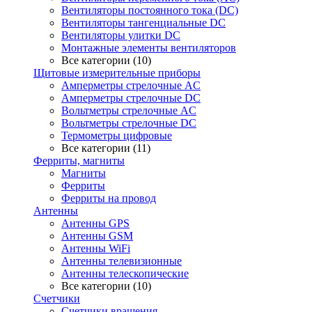
Вентиляторы постоянного тока (DC)
Вентиляторы тангенциальные DC
Вентиляторы улитки DC
Монтажные элементы вентиляторов
Все категории (10)
Щитовые измерительные приборы
Амперметры стрелочные AC
Амперметры стрелочные DC
Вольтметры стрелочные AC
Вольтметры стрелочные DC
Термометры цифровые
Все категории (11)
Ферриты, магниты
Магниты
Ферриты
Ферриты на провод
Антенны
Антенны GPS
Антенны GSM
Антенны WiFi
Антенны телевизионные
Антенны телескопические
Все категории (10)
Счетчики
Счетчики вращения