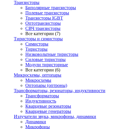
Транзисторы
Биполярные транзисторы
Полевые транзисторы
Транзисторы IGBT
Оптотранзисторы
СВЧ транзисторы
Все категории (7)
Тиристоры и симисторы
Симисторы
Тиристоры
Низковольтные тиристоры
Силовые тиристоры
Модули тиристорные
Все категории (6)
Микросхемы, оптопары
Микросхемы
Оптопары (оптроны)
Трансформаторы, резонаторы, индуктивности
Трансформаторы
Индуктивность
Кварцевые резонаторы
Кварцевые генераторы
Излучатели звука, микрофоны, динамики
Динамики
Микрофоны