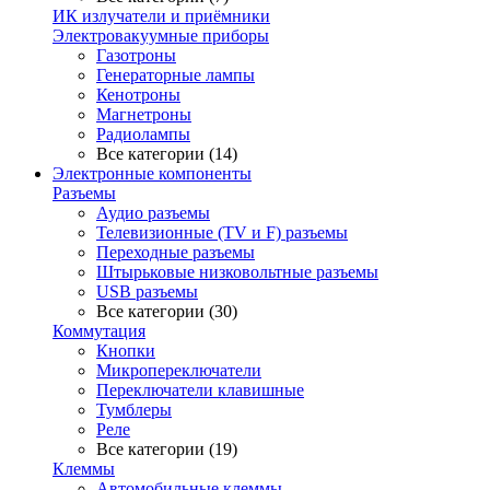
ИК излучатели и приёмники
Электровакуумные приборы
Газотроны
Генераторные лампы
Кенотроны
Магнетроны
Радиолампы
Все категории (14)
Электронные компоненты
Разъемы
Аудио разъемы
Телевизионные (TV и F) разъемы
Переходные разъемы
Штырьковые низковольтные разъемы
USB разъемы
Все категории (30)
Коммутация
Кнопки
Микропереключатели
Переключатели клавишные
Тумблеры
Реле
Все категории (19)
Клеммы
Автомобильные клеммы