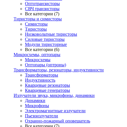
Оптотранзисторы
СВЧ транзисторы
Все категории (7)
Тиристоры и симисторы
Симисторы
Тиристоры
Низковольтные тиристоры
Силовые тиристоры
Модули тиристорные
Все категории (6)
Микросхемы, оптопары
Микросхемы
Оптопары (оптроны)
Трансформаторы, резонаторы, индуктивности
Трансформаторы
Индуктивность
Кварцевые резонаторы
Кварцевые генераторы
Излучатели звука, микрофоны, динамики
Динамики
Микрофоны
Электромагнитные излучатели
Пьезоизлучатели
Охранно-пожарный оповещатель
Все категории (7)