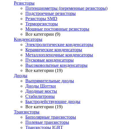
Резисторы
Потенциометры (переменные резисторы)
Подстроечные резисторы
Резисторы SMD
Терморезисторы
Мощные постоянные резисторы
Все категории (9)
Конденсаторы
Электролитические конденсаторы
Керамические конденсаторы
Металлопленочные конденсаторы
Пусковые конденсаторы
Высоковольтные конденсаторы
Все категории (19)
Диоды
Выпрямительные диоды
Диоды Шоттки
Диодные мосты
Стабилитроны
Быстродействующие диоды
Все категории (19)
Транзисторы
Биполярные транзисторы
Полевые транзисторы
Транзисторы IGBT