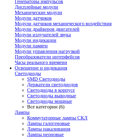
Генераторы импульсов
Дисплейные модули
Механические модули
Модули датчиков
Модули датчиков механического воздействия
Модули драйверов двигателей
Модули излучателей звука
Модули индикации
Модули памяти
Модули управления нагрузкой
Преобразователи интерфейсов
Часы реального времени
Освещение и индикация
Светодиоды
SMD Светодиоды
Держатели светодиодов
Светодиоды в корпусе
Светодиоды выводные
Светодиоды мощные
Все категории (6)
Лампы
Коммутаторные лампы СКЛ
Лампы галогеновые
Лампы накаливания
Лампы неоновые