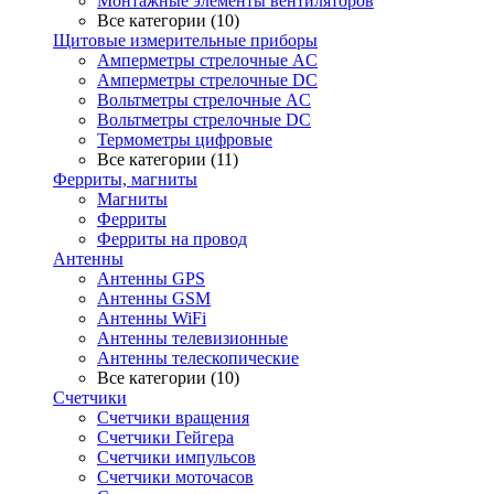
Монтажные элементы вентиляторов
Все категории (10)
Щитовые измерительные приборы
Амперметры стрелочные AC
Амперметры стрелочные DC
Вольтметры стрелочные AC
Вольтметры стрелочные DC
Термометры цифровые
Все категории (11)
Ферриты, магниты
Магниты
Ферриты
Ферриты на провод
Антенны
Антенны GPS
Антенны GSM
Антенны WiFi
Антенны телевизионные
Антенны телескопические
Все категории (10)
Счетчики
Счетчики вращения
Счетчики Гейгера
Счетчики импульсов
Счетчики моточасов