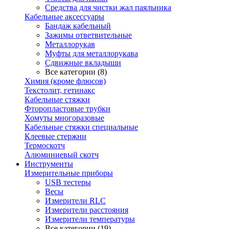
Средства для чистки жал паяльника
Кабельные аксессуары
Бандаж кабельный
Зажимы ответвительные
Металлорукав
Муфты для металлорукава
Сдвижные вкладыши
Все категории (8)
Химия (кроме флюсов)
Текстолит, гетинакс
Кабельные стяжки
Фторопластовые трубки
Хомуты многоразовые
Кабельные стяжки специальные
Клеевые стержни
Термоскотч
Алюминиевый скотч
Инструменты
Измерительные приборы
USB тестеры
Весы
Измерители RLC
Измерители расстояния
Измерители температуры
Все категории (19)