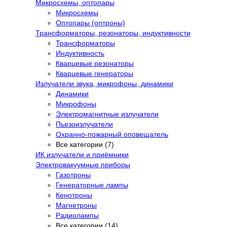
Микросхемы, оптопары
Микросхемы
Оптопары (оптроны)
Трансформаторы, резонаторы, индуктивности
Трансформаторы
Индуктивность
Кварцевые резонаторы
Кварцевые генераторы
Излучатели звука, микрофоны, динамики
Динамики
Микрофоны
Электромагнитные излучатели
Пьезоизлучатели
Охранно-пожарный оповещатель
Все категории (7)
ИК излучатели и приёмники
Электровакуумные приборы
Газотроны
Генераторные лампы
Кенотроны
Магнетроны
Радиолампы
Все категории (14)