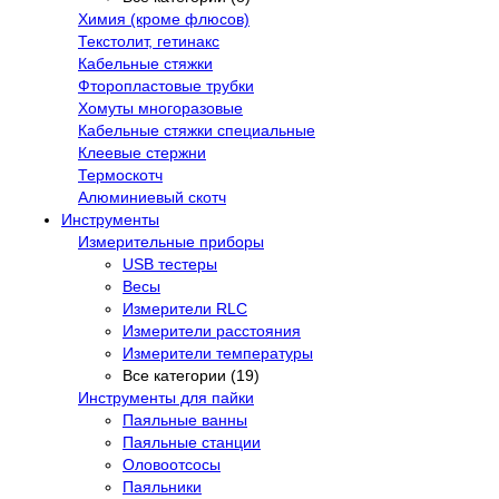
Химия (кроме флюсов)
Текстолит, гетинакс
Кабельные стяжки
Фторопластовые трубки
Хомуты многоразовые
Кабельные стяжки специальные
Клеевые стержни
Термоскотч
Алюминиевый скотч
Инструменты
Измерительные приборы
USB тестеры
Весы
Измерители RLC
Измерители расстояния
Измерители температуры
Все категории (19)
Инструменты для пайки
Паяльные ванны
Паяльные станции
Оловоотсосы
Паяльники