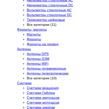
Амперметры стрелочные AC
Амперметры стрелочные DC
Вольтметры стрелочные AC
Вольтметры стрелочные DC
Термометры цифровые
Все категории (11)
Ферриты, магниты
Магниты
Ферриты
Ферриты на провод
Антенны
Антенны GPS
Антенны GSM
Антенны WiFi
Антенны телевизионные
Антенны телескопические
Все категории (10)
Счетчики
Счетчики вращения
Счетчики Гейгера
Счетчики импульсов
Счетчики моточасов
Счетчики энергии