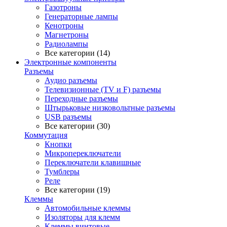
Газотроны
Генераторные лампы
Кенотроны
Магнетроны
Радиолампы
Все категории (14)
Электронные компоненты
Разъемы
Аудио разъемы
Телевизионные (TV и F) разъемы
Переходные разъемы
Штырьковые низковольтные разъемы
USB разъемы
Все категории (30)
Коммутация
Кнопки
Микропереключатели
Переключатели клавишные
Тумблеры
Реле
Все категории (19)
Клеммы
Автомобильные клеммы
Изоляторы для клемм
Клеммы винтовые