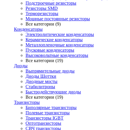
Подстроечные резисторы
Резисторы SMD
Терморезисторы
Мощные постоянные резисторы
Все категории (9)
Конденсаторы
Электролитические конденсаторы
Керамические конденсаторы
Металлопленочные конденсаторы
Пусковые конденсаторы
Высоковольтные конденсаторы
Все категории (19)
Диоды
Выпрямительные диоды
Диоды Шоттки
Диодные мосты
Стабилитроны
Быстродействующие диоды
Все категории (19)
Транзисторы
Биполярные транзисторы
Полевые транзисторы
Транзисторы IGBT
Оптотранзисторы
СВЧ транзисторы