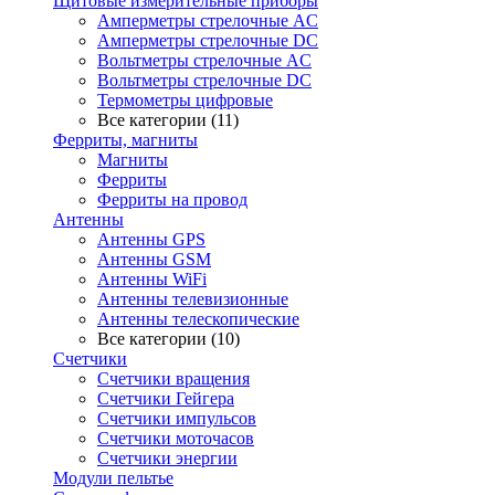
Щитовые измерительные приборы
Амперметры стрелочные AC
Амперметры стрелочные DC
Вольтметры стрелочные AC
Вольтметры стрелочные DC
Термометры цифровые
Все категории (11)
Ферриты, магниты
Магниты
Ферриты
Ферриты на провод
Антенны
Антенны GPS
Антенны GSM
Антенны WiFi
Антенны телевизионные
Антенны телескопические
Все категории (10)
Счетчики
Счетчики вращения
Счетчики Гейгера
Счетчики импульсов
Счетчики моточасов
Счетчики энергии
Модули пельтье