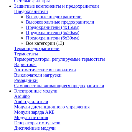
Сетевые фильтры
Защитные компоненты и предохранители
Предохранители
Выводные предохранители
Высоковольтные предохранители
Предохранители (4х15мм)
Предохранители (5х20мм)
Предохранители (6х30мм)
Все категории (13)
Термопредохранители
Термостаты
Терморегуляторы, регулируемые термостаты
Варисторы
Автоматические выключатели
Выключатели нагрузки
Разрядники
Самовосстанавливающиеся предохранители
Электронные модули
Arduino
Audio усилители
Модули дистанционного управления
Модули заряда АКБ
Модули питания
Генераторы импульсов
Дисплейные модули