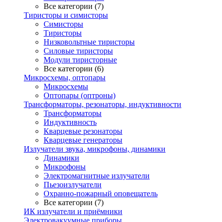
Все категории (7)
Тиристоры и симисторы
Симисторы
Тиристоры
Низковольтные тиристоры
Силовые тиристоры
Модули тиристорные
Все категории (6)
Микросхемы, оптопары
Микросхемы
Оптопары (оптроны)
Трансформаторы, резонаторы, индуктивности
Трансформаторы
Индуктивность
Кварцевые резонаторы
Кварцевые генераторы
Излучатели звука, микрофоны, динамики
Динамики
Микрофоны
Электромагнитные излучатели
Пьезоизлучатели
Охранно-пожарный оповещатель
Все категории (7)
ИК излучатели и приёмники
Электровакуумные приборы