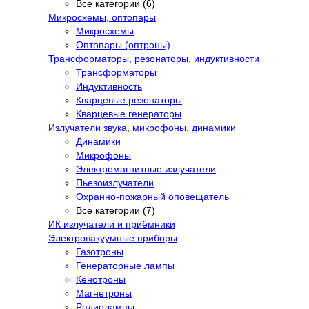
Все категории (6)
Микросхемы, оптопары
Микросхемы
Оптопары (оптроны)
Трансформаторы, резонаторы, индуктивности
Трансформаторы
Индуктивность
Кварцевые резонаторы
Кварцевые генераторы
Излучатели звука, микрофоны, динамики
Динамики
Микрофоны
Электромагнитные излучатели
Пьезоизлучатели
Охранно-пожарный оповещатель
Все категории (7)
ИК излучатели и приёмники
Электровакуумные приборы
Газотроны
Генераторные лампы
Кенотроны
Магнетроны
Радиолампы