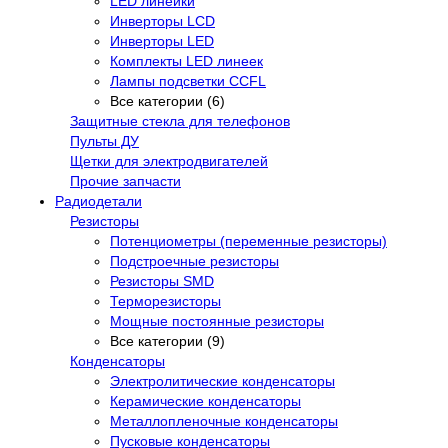
LED линейки
Инверторы LCD
Инверторы LED
Комплекты LED линеек
Лампы подсветки CCFL
Все категории (6)
Защитные стекла для телефонов
Пульты ДУ
Щетки для электродвигателей
Прочие запчасти
Радиодетали
Резисторы
Потенциометры (переменные резисторы)
Подстроечные резисторы
Резисторы SMD
Терморезисторы
Мощные постоянные резисторы
Все категории (9)
Конденсаторы
Электролитические конденсаторы
Керамические конденсаторы
Металлопленочные конденсаторы
Пусковые конденсаторы