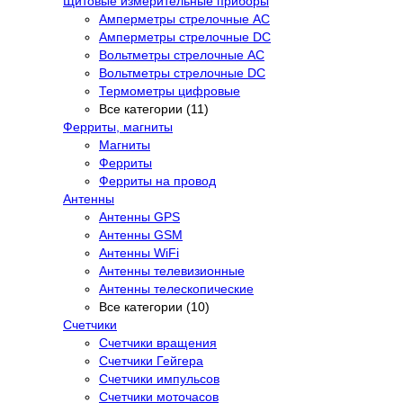
Щитовые измерительные приборы
Амперметры стрелочные AC
Амперметры стрелочные DC
Вольтметры стрелочные AC
Вольтметры стрелочные DC
Термометры цифровые
Все категории (11)
Ферриты, магниты
Магниты
Ферриты
Ферриты на провод
Антенны
Антенны GPS
Антенны GSM
Антенны WiFi
Антенны телевизионные
Антенны телескопические
Все категории (10)
Счетчики
Счетчики вращения
Счетчики Гейгера
Счетчики импульсов
Счетчики моточасов