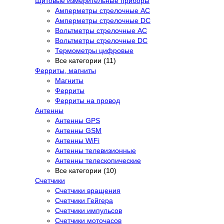
Щитовые измерительные приборы
Амперметры стрелочные AC
Амперметры стрелочные DC
Вольтметры стрелочные AC
Вольтметры стрелочные DC
Термометры цифровые
Все категории (11)
Ферриты, магниты
Магниты
Ферриты
Ферриты на провод
Антенны
Антенны GPS
Антенны GSM
Антенны WiFi
Антенны телевизионные
Антенны телескопические
Все категории (10)
Счетчики
Счетчики вращения
Счетчики Гейгера
Счетчики импульсов
Счетчики моточасов