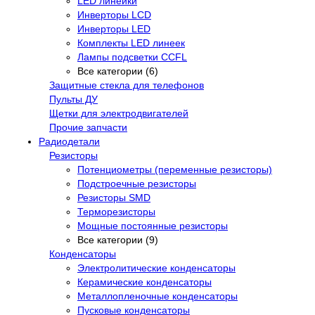
LED линейки
Инверторы LCD
Инверторы LED
Комплекты LED линеек
Лампы подсветки CCFL
Все категории (6)
Защитные стекла для телефонов
Пульты ДУ
Щетки для электродвигателей
Прочие запчасти
Радиодетали
Резисторы
Потенциометры (переменные резисторы)
Подстроечные резисторы
Резисторы SMD
Терморезисторы
Мощные постоянные резисторы
Все категории (9)
Конденсаторы
Электролитические конденсаторы
Керамические конденсаторы
Металлопленочные конденсаторы
Пусковые конденсаторы