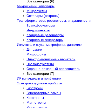
Все категории (6)
Микросхемы, оптопары
Микросхемы
Оптопары (оптроны)
Трансформаторы, резонаторы, индуктивности
Трансформаторы
Индуктивность
Кварцевые резонаторы
Кварцевые генераторы
Излучатели звука, микрофоны, динамики
Динамики
Микрофоны
Электромагнитные излучатели
Пьезоизлучатели
Охранно-пожарный оповещатель
Все категории (7)
ИК излучатели и приёмники
Электровакуумные приборы
Газотроны
Генераторные лампы
Кенотроны
Магнетроны
Радиолампы