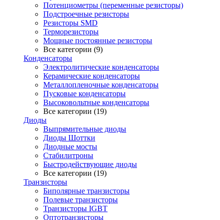
Потенциометры (переменные резисторы)
Подстроечные резисторы
Резисторы SMD
Терморезисторы
Мощные постоянные резисторы
Все категории (9)
Конденсаторы
Электролитические конденсаторы
Керамические конденсаторы
Металлопленочные конденсаторы
Пусковые конденсаторы
Высоковольтные конденсаторы
Все категории (19)
Диоды
Выпрямительные диоды
Диоды Шоттки
Диодные мосты
Стабилитроны
Быстродействующие диоды
Все категории (19)
Транзисторы
Биполярные транзисторы
Полевые транзисторы
Транзисторы IGBT
Оптотранзисторы