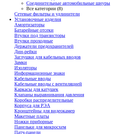
Соединительные автомобильные шнуры
Все категории (8)
Сетевые фильтры и удлинители
Установочные изделия
Амортизаторы
Батарейные отсеки
Втулки под транзисторы
Втулки проходные
Держатели предохранителей
Дин-рейки
Заглушки для кабельных вводов
Замки
Изоляторы
Информационные знаки
Кабельные вводы
Кабельные вводы с вентиляцией
Каркасы для катушек
Клапаны выравнивания давления
Коробки распределительные
Корпуса для РЭА
Кронштейны для видеокамер
Макетные платы
Ножки приборные
Панельки для микросхем
Патч-панели