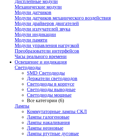
Дисплейные модули
Механические модули
Модули датчиков
Модули датчиков механического воздействия
Модули драйверов двигателей
Модули излучателей звука
Модули индикации
Модули памяти
Модули управления нагрузкой
Преобразователи интерфейсов
Часы реального времени
Освещение и индикация
Светодиоды
SMD Светодиоды
Держатели светодиодов
Светодиоды в корпусе
Светодиоды выводные
Светодиоды мощные
Все категории (6)
Лампы
Коммутаторные лампы СКЛ
Лампы галогеновые
Лампы накаливания
Лампы неоновые
Лампы ртутные дуговые