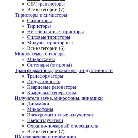
СВЧ транзисторы
Все категории (7)
Тиристоры и симисторы
Симисторы
Тиристоры
Низковольтные тиристоры
Силовые тиристоры
Модули тиристорные
Все категории (6)
Микросхемы, оптопары
Микросхемы
Оптопары (оптроны)
Трансформаторы, резонаторы, индуктивности
Трансформаторы
Индуктивность
Кварцевые резонаторы
Кварцевые генераторы
Излучатели звука, микрофоны, динамики
Динамики
Микрофоны
Электромагнитные излучатели
Пьезоизлучатели
Охранно-пожарный оповещатель
Все категории (7)
ИК излучатели и приёмники