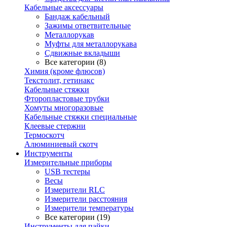
Кабельные аксессуары
Бандаж кабельный
Зажимы ответвительные
Металлорукав
Муфты для металлорукава
Сдвижные вкладыши
Все категории (8)
Химия (кроме флюсов)
Текстолит, гетинакс
Кабельные стяжки
Фторопластовые трубки
Хомуты многоразовые
Кабельные стяжки специальные
Клеевые стержни
Термоскотч
Алюминиевый скотч
Инструменты
Измерительные приборы
USB тестеры
Весы
Измерители RLC
Измерители расстояния
Измерители температуры
Все категории (19)
Инструменты для пайки