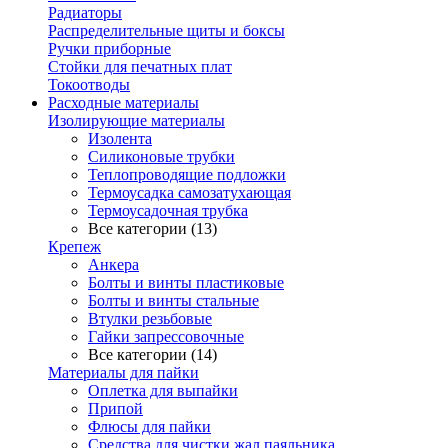
Радиаторы
Распределительные щиты и боксы
Ручки приборные
Стойки для печатных плат
Токоотводы
Расходные материалы
Изолирующие материалы
Изолента
Силиконовые трубки
Теплопроводящие подложки
Термоусадка самозатухающая
Термоусадочная трубка
Все категории (13)
Крепеж
Анкера
Болты и винты пластиковые
Болты и винты стальные
Втулки резьбовые
Гайки запрессовочные
Все категории (14)
Материалы для пайки
Оплетка для выпайки
Припой
Флюсы для пайки
Средства для чистки жал паяльника