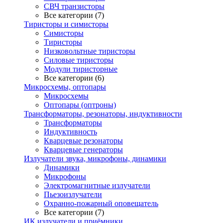
СВЧ транзисторы
Все категории (7)
Тиристоры и симисторы
Симисторы
Тиристоры
Низковольтные тиристоры
Силовые тиристоры
Модули тиристорные
Все категории (6)
Микросхемы, оптопары
Микросхемы
Оптопары (оптроны)
Трансформаторы, резонаторы, индуктивности
Трансформаторы
Индуктивность
Кварцевые резонаторы
Кварцевые генераторы
Излучатели звука, микрофоны, динамики
Динамики
Микрофоны
Электромагнитные излучатели
Пьезоизлучатели
Охранно-пожарный оповещатель
Все категории (7)
ИК излучатели и приёмники