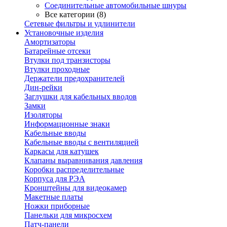
Соединительные автомобильные шнуры
Все категории (8)
Сетевые фильтры и удлинители
Установочные изделия
Амортизаторы
Батарейные отсеки
Втулки под транзисторы
Втулки проходные
Держатели предохранителей
Дин-рейки
Заглушки для кабельных вводов
Замки
Изоляторы
Информационные знаки
Кабельные вводы
Кабельные вводы с вентиляцией
Каркасы для катушек
Клапаны выравнивания давления
Коробки распределительные
Корпуса для РЭА
Кронштейны для видеокамер
Макетные платы
Ножки приборные
Панельки для микросхем
Патч-панели