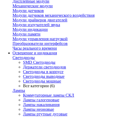
Дисплейные модули
Механические модули
Модули датчиков
Модули датчиков механического воздействия
Модули драйверов двигателей
Модули излучателей звука
Модули индикации
Модули памяти
Модули управления нагрузкой
Преобразователи интерфейсов
Часы реального времени
Освещение и индикация
Светодиоды
SMD Светодиоды
Держатели светодиодов
Светодиоды в корпусе
Светодиоды выводные
Светодиоды мощные
Все категории (6)
Лампы
Коммутаторные лампы СКЛ
Лампы галогеновые
Лампы накаливания
Лампы неоновые
Лампы ртутные дуговые