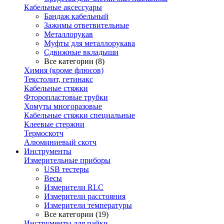
Кабельные аксессуары
Бандаж кабельный
Зажимы ответвительные
Металлорукав
Муфты для металлорукава
Сдвижные вкладыши
Все категории (8)
Химия (кроме флюсов)
Текстолит, гетинакс
Кабельные стяжки
Фторопластовые трубки
Хомуты многоразовые
Кабельные стяжки специальные
Клеевые стержни
Термоскотч
Алюминиевый скотч
Инструменты
Измерительные приборы
USB тестеры
Весы
Измерители RLC
Измерители расстояния
Измерители температуры
Все категории (19)
Инструменты для пайки