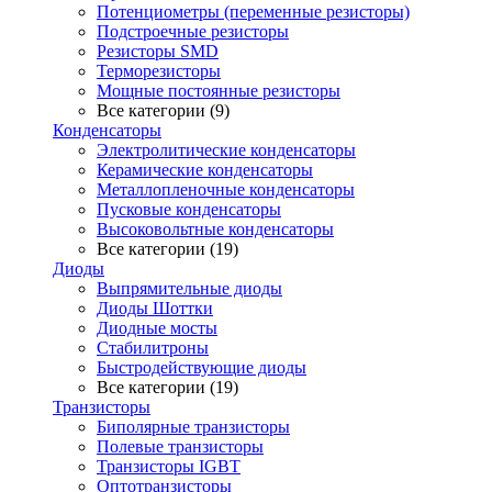
Потенциометры (переменные резисторы)
Подстроечные резисторы
Резисторы SMD
Терморезисторы
Мощные постоянные резисторы
Все категории (9)
Конденсаторы
Электролитические конденсаторы
Керамические конденсаторы
Металлопленочные конденсаторы
Пусковые конденсаторы
Высоковольтные конденсаторы
Все категории (19)
Диоды
Выпрямительные диоды
Диоды Шоттки
Диодные мосты
Стабилитроны
Быстродействующие диоды
Все категории (19)
Транзисторы
Биполярные транзисторы
Полевые транзисторы
Транзисторы IGBT
Оптотранзисторы