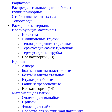
Радиаторы
Распределительные щиты и боксы
Ручки приборные
Стойки для печатных плат
Токоотводы
Расходные материалы
Изолирующие материалы
Изолента
Силиконовые трубки
Теплопроводящие подложки
Термоусадка самозатухающая
Термоусадочная трубка
Все категории (13)
Крепеж
Анкера
Болты и винты пластиковые
Болты и винты стальные
Втулки резьбовые
Гайки запрессовочные
Все категории (14)
Материалы для пайки
Оплетка для выпайки
Припой
Флюсы для пайки
Средства для чистки жал паяльника