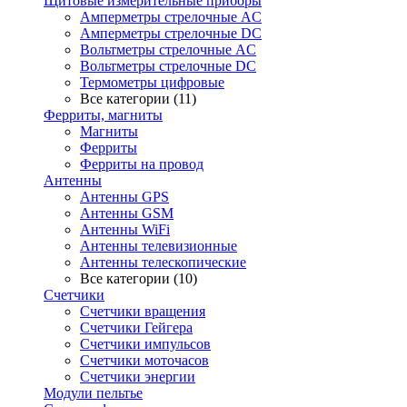
Щитовые измерительные приборы
Амперметры стрелочные AC
Амперметры стрелочные DC
Вольтметры стрелочные AC
Вольтметры стрелочные DC
Термометры цифровые
Все категории (11)
Ферриты, магниты
Магниты
Ферриты
Ферриты на провод
Антенны
Антенны GPS
Антенны GSM
Антенны WiFi
Антенны телевизионные
Антенны телескопические
Все категории (10)
Счетчики
Счетчики вращения
Счетчики Гейгера
Счетчики импульсов
Счетчики моточасов
Счетчики энергии
Модули пельтье