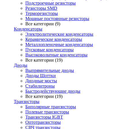
Подстроечные резисторы
Резисторы SMD
Терморезисторы
Мощные постоянные резисторы
Все категории (9)
Конденсаторы
Электролитические конденсаторы
Керамические конденсаторы
Металлопленочные конденсаторы
Пусковые конденсаторы
Высоковольтные конденсаторы
Все категории (19)
Диоды
Выпрямительные диоды
Диоды Шоттки
Диодные мосты
Стабилитроны
Быстродействующие диоды
Все категории (19)
Транзисторы
Биполярные транзисторы
Полевые транзисторы
Транзисторы IGBT
Оптотранзисторы
СВЧ транзисторы