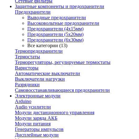
Сетевые фильтры
Защитные компоненты и предохранители
Предохранители
Выводные предохранители
Высоковольтные предохранители
Предохранители (4х15мм)
Предохранители (5х20мм)
Предохранители (6х30мм)
Все категории (13)
Термопредохранители
Термостаты
Терморегуляторы, регулируемые термостаты
Варисторы
Автоматические выключатели
Выключатели нагрузки
Разрядники
Самовосстанавливающиеся предохранители
Электронные модули
Arduino
Audio усилители
Модули дистанционного управления
Модули заряда АКБ
Модули питания
Генераторы импульсов
Дисплейные модули