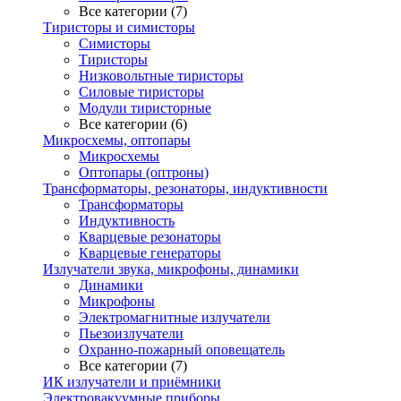
Все категории (7)
Тиристоры и симисторы
Симисторы
Тиристоры
Низковольтные тиристоры
Силовые тиристоры
Модули тиристорные
Все категории (6)
Микросхемы, оптопары
Микросхемы
Оптопары (оптроны)
Трансформаторы, резонаторы, индуктивности
Трансформаторы
Индуктивность
Кварцевые резонаторы
Кварцевые генераторы
Излучатели звука, микрофоны, динамики
Динамики
Микрофоны
Электромагнитные излучатели
Пьезоизлучатели
Охранно-пожарный оповещатель
Все категории (7)
ИК излучатели и приёмники
Электровакуумные приборы