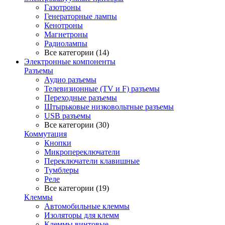
Газотроны
Генераторные лампы
Кенотроны
Магнетроны
Радиолампы
Все категории (14)
Электронные компоненты
Разъемы
Аудио разъемы
Телевизионные (TV и F) разъемы
Переходные разъемы
Штырьковые низковольтные разъемы
USB разъемы
Все категории (30)
Коммутация
Кнопки
Микропереключатели
Переключатели клавишные
Тумблеры
Реле
Все категории (19)
Клеммы
Автомобильные клеммы
Изоляторы для клемм
Клеммы винтовые