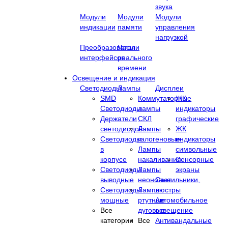
звука
Модули
Модули
Модули
индикации
памяти
управления
нагрузкой
Преобразователи
Часы
интерфейсов
реального
времени
Освещение и индикация
Светодиоды
Лампы
Дисплеи
SMD
Коммутаторные
ЖК
Светодиоды
лампы
индикаторы
Держатели
СКЛ
графические
светодиодов
Лампы
ЖК
Светодиоды
галогеновые
индикаторы
в
Лампы
символьные
корпусе
накаливания
Сенсорные
Светодиоды
Лампы
экраны
выводные
неоновые
Cветильники,
Светодиоды
Лампы
люстры
мощные
ртутные
Автомобильное
Все
дуговые
освещение
категории
Все
Антивандальные