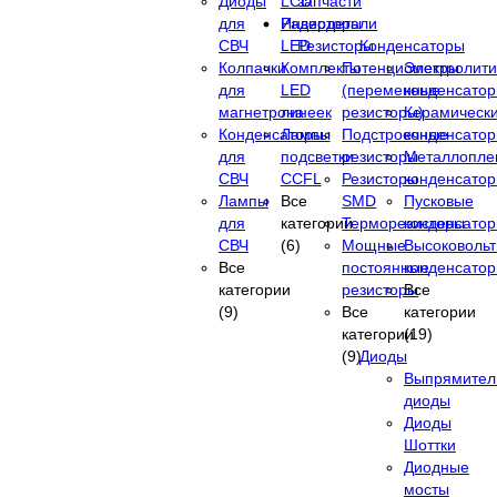
Диоды
LCD
запчасти
для
Инверторы
Радиодетали
СВЧ
LED
Резисторы
Конденсаторы
Колпачки
Комплекты
Потенциометры
Электролити
для
LED
(переменные
конденсато
магнетрона
линеек
резисторы)
Керамическ
Конденсаторы
Лампы
Подстроечные
конденсато
для
подсветки
резисторы
Металлопле
СВЧ
CCFL
Резисторы
конденсато
Лампы
Все
SMD
Пусковые
для
категории
Терморезисторы
конденсато
СВЧ
(6)
Мощные
Высоковоль
Все
постоянные
конденсато
категории
резисторы
Все
(9)
Все
категории
категории
(19)
(9)
Диоды
Выпрямител
диоды
Диоды
Шоттки
Диодные
мосты