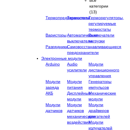
Все
категории
(13)
Термопредохранители
Термостаты
Терморегуляторы,
регулируемые
термостаты
Варисторы
Автоматические
Выключатели
выключатели
нагрузки
Разрядники
Самовосстанавливающиеся
предохранители
Электронные модули
Arduino
Audio
Модули
усилители
дистанционного
управления
Модули
Модули
Генераторы
заряда
питания
импульсов
АКБ
Дисплейные
Механические
модули
модули
Модули
Модули
Модули
датчиков
датчиков
драйверов
механического
двигателей
воздействия
Модули
излучателей