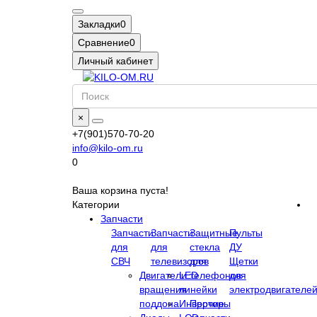
Закладки
0
Сравнение
0
Личный кабинет
×
+7(901)570-70-20
info@kilo-om.ru
0
Ваша корзина пуста!
Категории
Запчасти
Запчасти
Запчасти
Защитные
Пульты
для
для
стекла
ДУ
СВЧ
телевизоров
для
Щетки
Двигатели
LED
телефонов
для
вращения
линейки
электродвигателе
поддона
Инверторы
Прочие