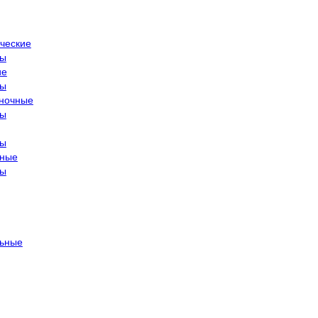
ческие
ры
ие
ры
ночные
ры
ры
тные
ры
ьные