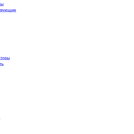
ны
твующие
торы
ть
е