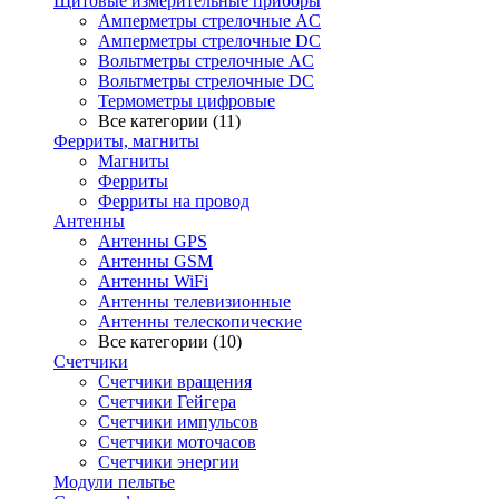
Щитовые измерительные приборы
Амперметры стрелочные AC
Амперметры стрелочные DC
Вольтметры стрелочные AC
Вольтметры стрелочные DC
Термометры цифровые
Все категории (11)
Ферриты, магниты
Магниты
Ферриты
Ферриты на провод
Антенны
Антенны GPS
Антенны GSM
Антенны WiFi
Антенны телевизионные
Антенны телескопические
Все категории (10)
Счетчики
Счетчики вращения
Счетчики Гейгера
Счетчики импульсов
Счетчики моточасов
Счетчики энергии
Модули пельтье