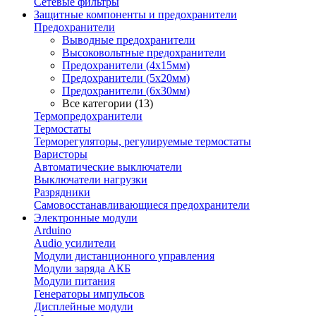
Сетевые фильтры
Защитные компоненты и предохранители
Предохранители
Выводные предохранители
Высоковольтные предохранители
Предохранители (4х15мм)
Предохранители (5х20мм)
Предохранители (6х30мм)
Все категории (13)
Термопредохранители
Термостаты
Терморегуляторы, регулируемые термостаты
Варисторы
Автоматические выключатели
Выключатели нагрузки
Разрядники
Самовосстанавливающиеся предохранители
Электронные модули
Arduino
Audio усилители
Модули дистанционного управления
Модули заряда АКБ
Модули питания
Генераторы импульсов
Дисплейные модули