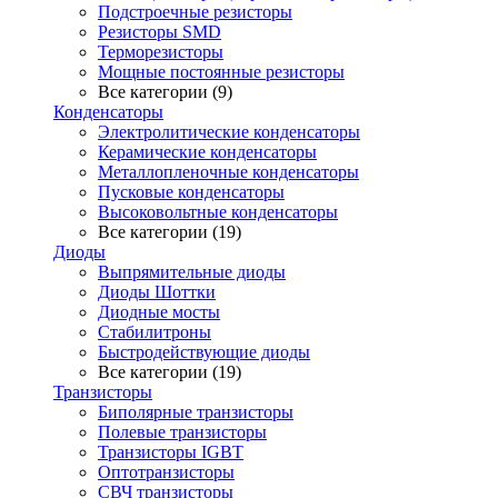
Подстроечные резисторы
Резисторы SMD
Терморезисторы
Мощные постоянные резисторы
Все категории (9)
Конденсаторы
Электролитические конденсаторы
Керамические конденсаторы
Металлопленочные конденсаторы
Пусковые конденсаторы
Высоковольтные конденсаторы
Все категории (19)
Диоды
Выпрямительные диоды
Диоды Шоттки
Диодные мосты
Стабилитроны
Быстродействующие диоды
Все категории (19)
Транзисторы
Биполярные транзисторы
Полевые транзисторы
Транзисторы IGBT
Оптотранзисторы
СВЧ транзисторы