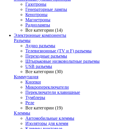
Газотроны
Генераторные лампы
Кенотроны
Магнетроны
Радиолампы
Все категории (14)
Электронные компоненты
Разъемы
Аудио разъемы
Телевизионные (TV и F) разъемы
Переходные разъемы
Штырьковые низковольтные разъемы
USB разъемы
Все категории (30)
Коммутация
Кнопки
Микропереключатели
Переключатели клавишные
Тумблеры
Реле
Все категории (19)
Клеммы
Автомобильные клеммы
Изоляторы для клемм
Клеммы винтовые