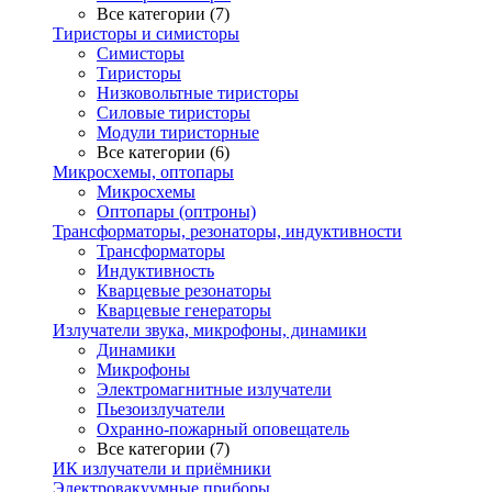
Все категории (7)
Тиристоры и симисторы
Симисторы
Тиристоры
Низковольтные тиристоры
Силовые тиристоры
Модули тиристорные
Все категории (6)
Микросхемы, оптопары
Микросхемы
Оптопары (оптроны)
Трансформаторы, резонаторы, индуктивности
Трансформаторы
Индуктивность
Кварцевые резонаторы
Кварцевые генераторы
Излучатели звука, микрофоны, динамики
Динамики
Микрофоны
Электромагнитные излучатели
Пьезоизлучатели
Охранно-пожарный оповещатель
Все категории (7)
ИК излучатели и приёмники
Электровакуумные приборы