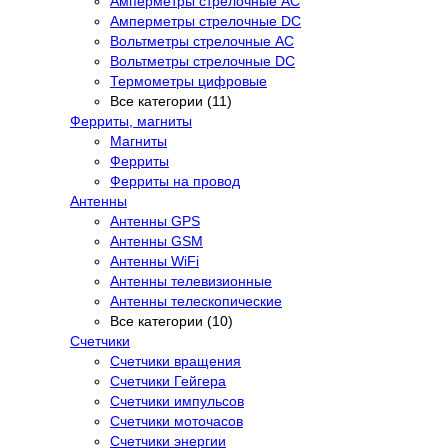
Амперметры стрелочные AC
Амперметры стрелочные DC
Вольтметры стрелочные AC
Вольтметры стрелочные DC
Термометры цифровые
Все категории (11)
Ферриты, магниты
Магниты
Ферриты
Ферриты на провод
Антенны
Антенны GPS
Антенны GSM
Антенны WiFi
Антенны телевизионные
Антенны телескопические
Все категории (10)
Счетчики
Счетчики вращения
Счетчики Гейгера
Счетчики импульсов
Счетчики моточасов
Счетчики энергии