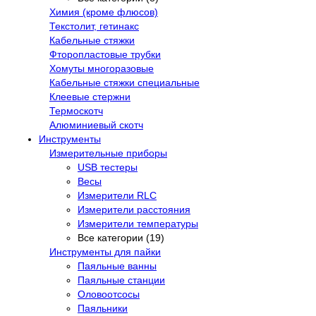
Химия (кроме флюсов)
Текстолит, гетинакс
Кабельные стяжки
Фторопластовые трубки
Хомуты многоразовые
Кабельные стяжки специальные
Клеевые стержни
Термоскотч
Алюминиевый скотч
Инструменты
Измерительные приборы
USB тестеры
Весы
Измерители RLC
Измерители расстояния
Измерители температуры
Все категории (19)
Инструменты для пайки
Паяльные ванны
Паяльные станции
Оловоотсосы
Паяльники