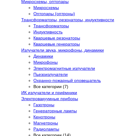
Микросхемы, оптопары
Микросхемы
Оптопары (оптроны)
Трансформаторы, резонаторы, индуктивности
Трансформаторы
Индуктивность
Кварцевые резонаторы
Кварцевые генераторы
Излучатели звука, микрофоны, динамики
Динамики
Микрофоны
Электромагнитные излучатели
Пьезоизлучатели
Охранно-пожарный оповещатель
Все категории (7)
ИК излучатели и приёмники
Электровакуумные приборы
Газотроны
Генераторные лампы
Кенотроны
Магнетроны
Радиолампы
Все категории (14)