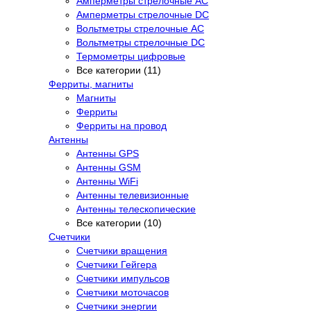
Амперметры стрелочные AC
Амперметры стрелочные DC
Вольтметры стрелочные AC
Вольтметры стрелочные DC
Термометры цифровые
Все категории (11)
Ферриты, магниты
Магниты
Ферриты
Ферриты на провод
Антенны
Антенны GPS
Антенны GSM
Антенны WiFi
Антенны телевизионные
Антенны телескопические
Все категории (10)
Счетчики
Счетчики вращения
Счетчики Гейгера
Счетчики импульсов
Счетчики моточасов
Счетчики энергии