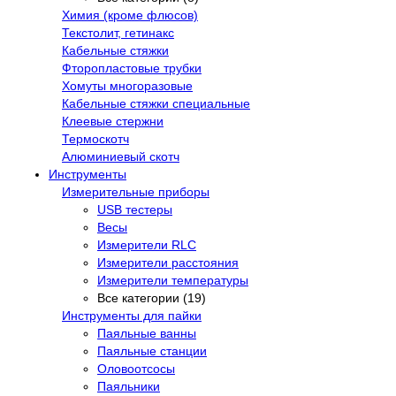
Химия (кроме флюсов)
Текстолит, гетинакс
Кабельные стяжки
Фторопластовые трубки
Хомуты многоразовые
Кабельные стяжки специальные
Клеевые стержни
Термоскотч
Алюминиевый скотч
Инструменты
Измерительные приборы
USB тестеры
Весы
Измерители RLC
Измерители расстояния
Измерители температуры
Все категории (19)
Инструменты для пайки
Паяльные ванны
Паяльные станции
Оловоотсосы
Паяльники