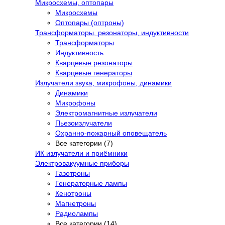
Микросхемы, оптопары
Микросхемы
Оптопары (оптроны)
Трансформаторы, резонаторы, индуктивности
Трансформаторы
Индуктивность
Кварцевые резонаторы
Кварцевые генераторы
Излучатели звука, микрофоны, динамики
Динамики
Микрофоны
Электромагнитные излучатели
Пьезоизлучатели
Охранно-пожарный оповещатель
Все категории (7)
ИК излучатели и приёмники
Электровакуумные приборы
Газотроны
Генераторные лампы
Кенотроны
Магнетроны
Радиолампы
Все категории (14)