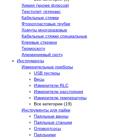
Химия (кроме флюсов)
Текстолит, гетинакс
Кабельные стяжки
Фторопластовые трубки
Хомуты многоразовые
Кабельные стяжки специальные
Клеевые стержни
Термоскотч
Алюминиевый скотч
Инструменты
Измерительные приборы
USB тестеры
Весы
Измерители RLC
Измерители расстояния
Измерители температуры
Все категории (19)
Инструменты для пайки
Паяльные ванны
Паяльные станции
Оловоотсосы
Паяльники