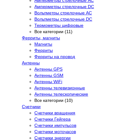
Амперметры стрелочные AC
Амперметры стрелочные DC
Вольтметры стрелочные AC
Вольтметры стрелочные DC
Термометры цифровые
Все категории (11)
Ферриты, магниты
Магниты
Ферриты
Ферриты на провод
Антенны
Антенны GPS
Антенны GSM
Антенны WiFi
Антенны телевизионные
Антенны телескопические
Все категории (10)
Счетчики
Счетчики вращения
Счетчики Гейгера
Счетчики импульсов
Счетчики моточасов
Счетчики энергии