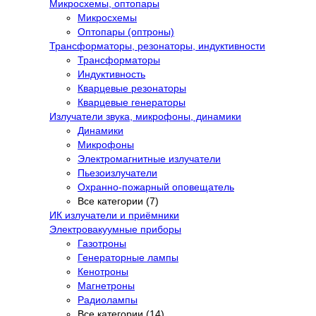
Микросхемы, оптопары
Микросхемы
Оптопары (оптроны)
Трансформаторы, резонаторы, индуктивности
Трансформаторы
Индуктивность
Кварцевые резонаторы
Кварцевые генераторы
Излучатели звука, микрофоны, динамики
Динамики
Микрофоны
Электромагнитные излучатели
Пьезоизлучатели
Охранно-пожарный оповещатель
Все категории (7)
ИК излучатели и приёмники
Электровакуумные приборы
Газотроны
Генераторные лампы
Кенотроны
Магнетроны
Радиолампы
Все категории (14)