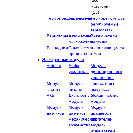
Все
категории
(13)
Термопредохранители
Термостаты
Терморегуляторы,
регулируемые
термостаты
Варисторы
Автоматические
Выключатели
выключатели
нагрузки
Разрядники
Самовосстанавливающиеся
предохранители
Электронные модули
Arduino
Audio
Модули
усилители
дистанционного
управления
Модули
Модули
Генераторы
заряда
питания
импульсов
АКБ
Дисплейные
Механические
модули
модули
Модули
Модули
Модули
датчиков
датчиков
драйверов
механического
двигателей
воздействия
Модули
излучателей