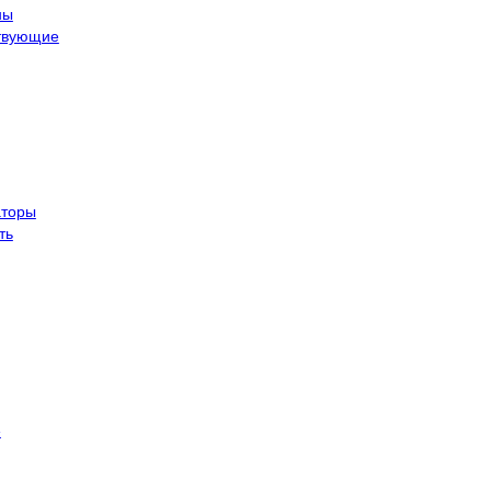
ны
твующие
торы
ть
е