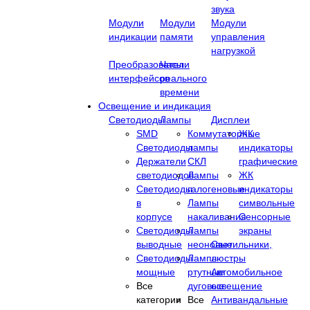
звука
Модули
Модули
Модули
индикации
памяти
управления
нагрузкой
Преобразователи
Часы
интерфейсов
реального
времени
Освещение и индикация
Светодиоды
Лампы
Дисплеи
SMD
Коммутаторные
ЖК
Светодиоды
лампы
индикаторы
Держатели
СКЛ
графические
светодиодов
Лампы
ЖК
Светодиоды
галогеновые
индикаторы
в
Лампы
символьные
корпусе
накаливания
Сенсорные
Светодиоды
Лампы
экраны
выводные
неоновые
Cветильники,
Светодиоды
Лампы
люстры
мощные
ртутные
Автомобильное
Все
дуговые
освещение
категории
Все
Антивандальные