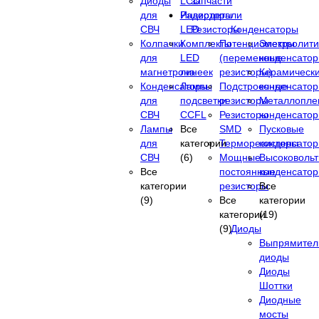
Диоды
LCD
запчасти
для
Инверторы
Радиодетали
СВЧ
LED
Резисторы
Конденсаторы
Колпачки
Комплекты
Потенциометры
Электролити
для
LED
(переменные
конденсато
магнетрона
линеек
резисторы)
Керамическ
Конденсаторы
Лампы
Подстроечные
конденсато
для
подсветки
резисторы
Металлопле
СВЧ
CCFL
Резисторы
конденсато
Лампы
Все
SMD
Пусковые
для
категории
Терморезисторы
конденсато
СВЧ
(6)
Мощные
Высоковоль
Все
постоянные
конденсато
категории
резисторы
Все
(9)
Все
категории
категории
(19)
(9)
Диоды
Выпрямител
диоды
Диоды
Шоттки
Диодные
мосты