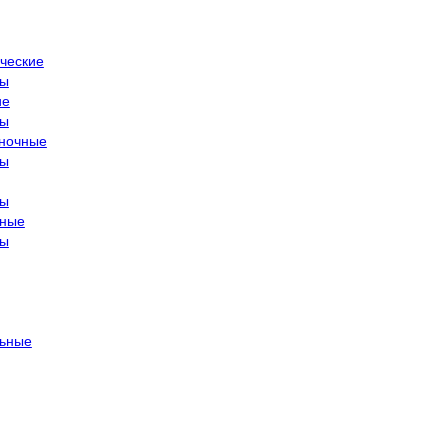
ческие
ры
ие
ры
ночные
ры
ры
тные
ры
ьные