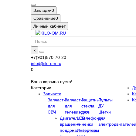
Закладки
0
Сравнение
0
Личный кабинет
×
+7(901)570-70-20
info@kilo-om.ru
0
Ваша корзина пуста!
Категории
Д
Запчасти
Ка
Запчасти
Запчасти
Защитные
Пульты
К
для
для
стекла
ДУ
СВЧ
телевизоров
для
Щетки
Двигатели
LED
телефонов
для
вращения
линейки
электродвигателе
поддона
Инверторы
Прочие