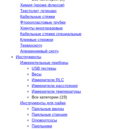
Химия (кроме флюсов)
Текстолит, гетинакс
Кабельные стяжки
Фторопластовые трубки
Хомуты многоразовые
Кабельные стяжки специальные
Клеевые стержни
Термоскотч
Алюминиевый скотч
Инструменты
Измерительные приборы
USB тестеры
Весы
Измерители RLC
Измерители расстояния
Измерители температуры
Все категории (19)
Инструменты для пайки
Паяльные ванны
Паяльные станции
Оловоотсосы
Паяльники