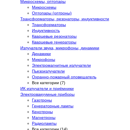
Микросхемы, оптопары
Микросхемы
Оптопары (оптроны)
Трансформаторы, резонаторы, индуктивности
Трансформаторы
Индуктивность
Кварцевые резонаторы
Кварцевые генераторы
Излучатели звука, микрофоны, динамики
Динамики
Микрофоны
Электромагнитные излучатели
Пьезоизлучатели
Охранно-пожарный оповещатель
Все категории (7)
ИК излучатели и приёмники
Электровакуумные приборы
Газотроны
Генераторные лампы
Кенотроны
Магнетроны
Радиолампы
Все категории (14)