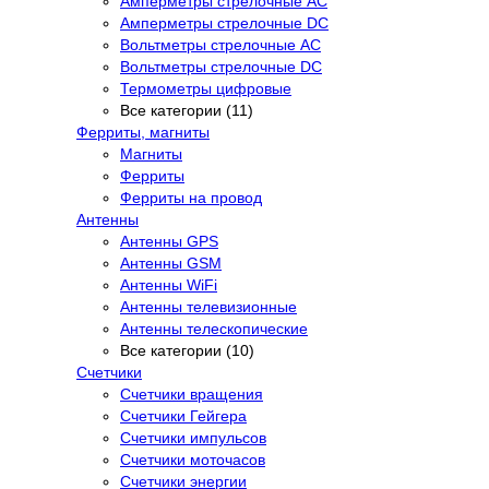
Амперметры стрелочные AC
Амперметры стрелочные DC
Вольтметры стрелочные AC
Вольтметры стрелочные DC
Термометры цифровые
Все категории (11)
Ферриты, магниты
Магниты
Ферриты
Ферриты на провод
Антенны
Антенны GPS
Антенны GSM
Антенны WiFi
Антенны телевизионные
Антенны телескопические
Все категории (10)
Счетчики
Счетчики вращения
Счетчики Гейгера
Счетчики импульсов
Счетчики моточасов
Счетчики энергии