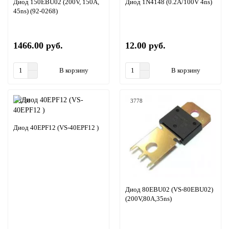
Диод 150EBU02 (200V, 150А,
Диод 1N4148 (0.2A/100V 4ns)
45ns) (92-0268)
1466.00 руб.
12.00 руб.
В корзину
В корзину
3730
3778
Диод 40EPF12 (VS-40EPF12 )
Диод 80EBU02 (VS-80EBU02)
(200V,80A,35ns)