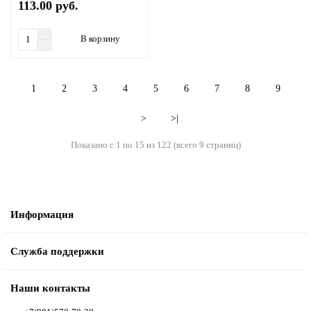
113.00 руб.
В корзину
1
2
3
4
5
6
7
8
9
>
>|
Показано с 1 по 15 из 122 (всего 9 страниц)
Информация
Служба поддержки
Наши контакты