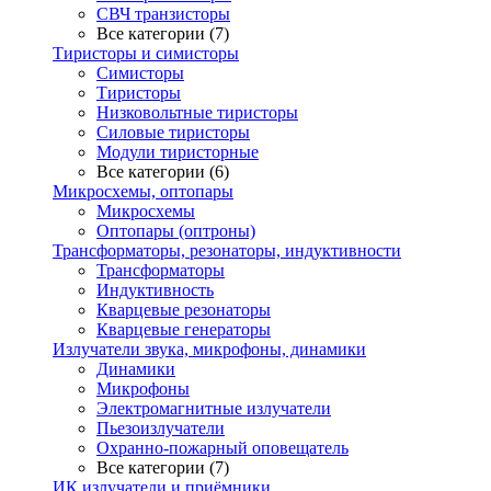
СВЧ транзисторы
Все категории (7)
Тиристоры и симисторы
Симисторы
Тиристоры
Низковольтные тиристоры
Силовые тиристоры
Модули тиристорные
Все категории (6)
Микросхемы, оптопары
Микросхемы
Оптопары (оптроны)
Трансформаторы, резонаторы, индуктивности
Трансформаторы
Индуктивность
Кварцевые резонаторы
Кварцевые генераторы
Излучатели звука, микрофоны, динамики
Динамики
Микрофоны
Электромагнитные излучатели
Пьезоизлучатели
Охранно-пожарный оповещатель
Все категории (7)
ИК излучатели и приёмники