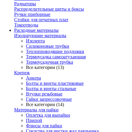
Радиаторы
Распределительные щиты и боксы
Ручки приборные
Стойки для печатных плат
Токоотводы
Расходные материалы
Изолирующие материалы
Изолента
Силиконовые трубки
Теплопроводящие подложки
Термоусадка самозатухающая
Термоусадочная трубка
Все категории (13)
Крепеж
Анкера
Болты и винты пластиковые
Болты и винты стальные
Втулки резьбовые
Гайки запрессовочные
Все категории (14)
Материалы для пайки
Оплетка для выпайки
Припой
Флюсы для пайки
Средства для чистки жал паяльника