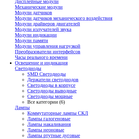
Дисплейные модули
Механические модули
Модули датчиков
Модули датчиков механического воздействия
Модули драйверов двигателей
Модули излучателей звука
Модули индикации
Модули памяти
Модули управления нагрузкой
Преобразователи интерфейсов
Часы реального времени
Освещение и индикация
Светодиоды
SMD Светодиоды
Держатели светодиодов
Светодиоды в корпусе
Светодиоды выводные
Светодиоды мощные
Все категории (6)
Лампы
Коммутаторные лампы СКЛ
Лампы галогеновые
Лампы накаливания
Лампы неоновые
Лампы ртутные дуговые