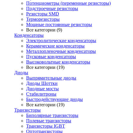
Потенциометры (переменные резисторы)
Подстроечные резисторы
Резисторы SMD
Терморезисторы
Мощные постоянные резисторы
Все категории (9)
Конденсаторы
Электролитические конденсаторы
Керамические конденсаторы
Металлопленочные конденсаторы
Пусковые конденсаторы
Высоковольтные конденсаторы
Все категории (19)
Диоды
Выпрямительные диоды
Диоды Шоттки
Диодные мосты
Стабилитроны
Быстродействующие диоды
Все категории (19)
Транзисторы
Биполярные транзисторы
Полевые транзисторы
Транзисторы IGBT
Оптотранзисторы