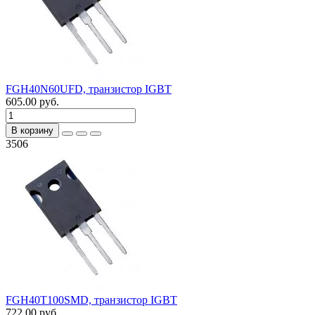
FGH40N60UFD, транзистор IGBT
605.00 руб.
В корзину
3506
FGH40T100SMD, транзистор IGBT
722.00 руб.