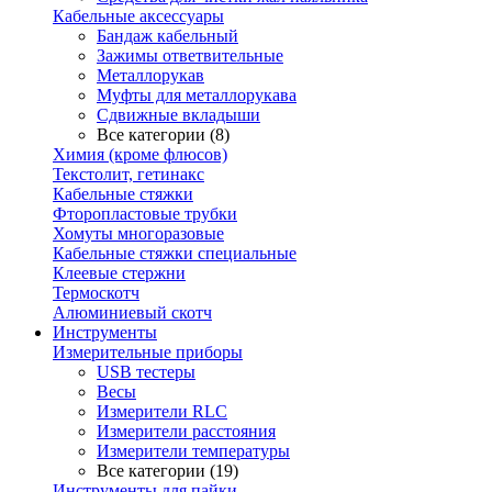
Кабельные аксессуары
Бандаж кабельный
Зажимы ответвительные
Металлорукав
Муфты для металлорукава
Сдвижные вкладыши
Все категории (8)
Химия (кроме флюсов)
Текстолит, гетинакс
Кабельные стяжки
Фторопластовые трубки
Хомуты многоразовые
Кабельные стяжки специальные
Клеевые стержни
Термоскотч
Алюминиевый скотч
Инструменты
Измерительные приборы
USB тестеры
Весы
Измерители RLC
Измерители расстояния
Измерители температуры
Все категории (19)
Инструменты для пайки