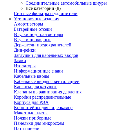
Соединительные автомобильные шнуры
Все категории (8)
Сетевые фильтры и удлинители
Установочные изделия
Амортизаторы
Батарейные отсеки
Втулки под транзисторы
Втулки проходные
Держатели предохранителей
Дин-рейки
Заглушки для кабельных вводов
Замки
Изоляторы
Информационные знаки
Кабельные вводы
Кабельные вводы с вентиляцией
Каркасы для катушек
Клапаны выравнивания давления
Коробки распределительные
Корпуса для РЭА
Кронштейны для видеокамер
Макетные платы
Ножки приборные
Панельки для микросхем
Патч-панели