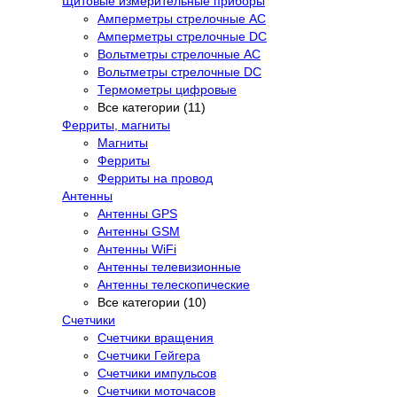
Щитовые измерительные приборы
Амперметры стрелочные AC
Амперметры стрелочные DC
Вольтметры стрелочные AC
Вольтметры стрелочные DC
Термометры цифровые
Все категории (11)
Ферриты, магниты
Магниты
Ферриты
Ферриты на провод
Антенны
Антенны GPS
Антенны GSM
Антенны WiFi
Антенны телевизионные
Антенны телескопические
Все категории (10)
Счетчики
Счетчики вращения
Счетчики Гейгера
Счетчики импульсов
Счетчики моточасов