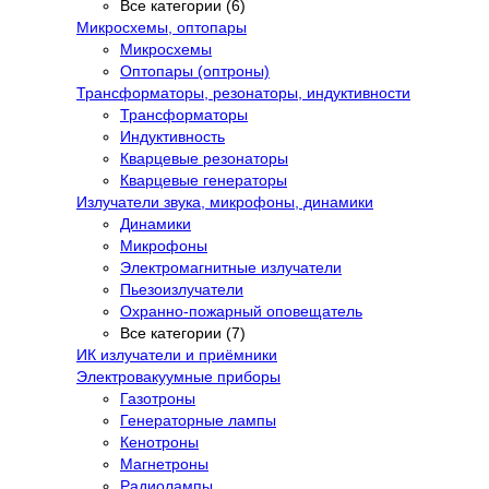
Все категории (6)
Микросхемы, оптопары
Микросхемы
Оптопары (оптроны)
Трансформаторы, резонаторы, индуктивности
Трансформаторы
Индуктивность
Кварцевые резонаторы
Кварцевые генераторы
Излучатели звука, микрофоны, динамики
Динамики
Микрофоны
Электромагнитные излучатели
Пьезоизлучатели
Охранно-пожарный оповещатель
Все категории (7)
ИК излучатели и приёмники
Электровакуумные приборы
Газотроны
Генераторные лампы
Кенотроны
Магнетроны
Радиолампы