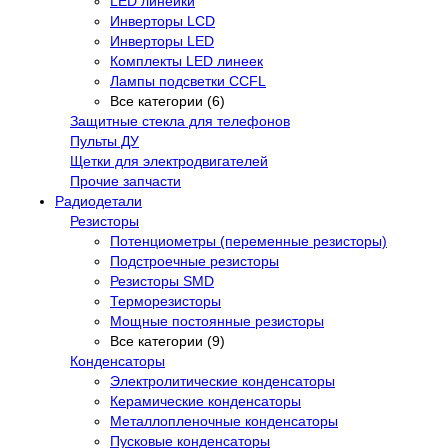
LED линейки
Инверторы LCD
Инверторы LED
Комплекты LED линеек
Лампы подсветки CCFL
Все категории (6)
Защитные стекла для телефонов
Пульты ДУ
Щетки для электродвигателей
Прочие запчасти
Радиодетали
Резисторы
Потенциометры (переменные резисторы)
Подстроечные резисторы
Резисторы SMD
Терморезисторы
Мощные постоянные резисторы
Все категории (9)
Конденсаторы
Электролитические конденсаторы
Керамические конденсаторы
Металлопленочные конденсаторы
Пусковые конденсаторы