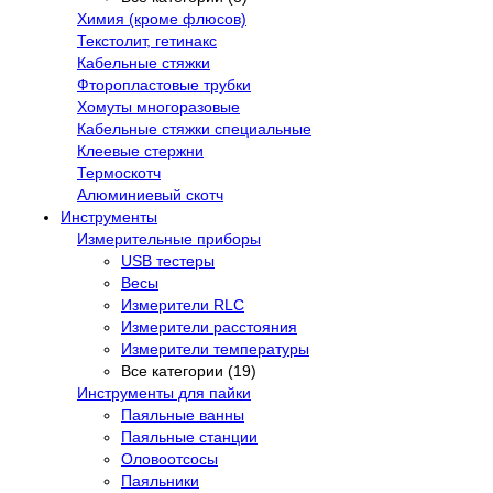
Химия (кроме флюсов)
Текстолит, гетинакс
Кабельные стяжки
Фторопластовые трубки
Хомуты многоразовые
Кабельные стяжки специальные
Клеевые стержни
Термоскотч
Алюминиевый скотч
Инструменты
Измерительные приборы
USB тестеры
Весы
Измерители RLC
Измерители расстояния
Измерители температуры
Все категории (19)
Инструменты для пайки
Паяльные ванны
Паяльные станции
Оловоотсосы
Паяльники