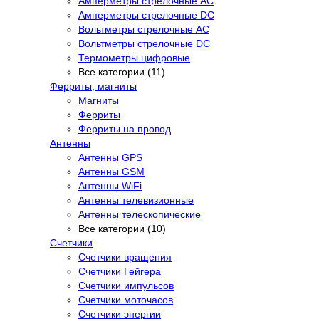
Амперметры стрелочные AC
Амперметры стрелочные DC
Вольтметры стрелочные AC
Вольтметры стрелочные DC
Термометры цифровые
Все категории (11)
Ферриты, магниты
Магниты
Ферриты
Ферриты на провод
Антенны
Антенны GPS
Антенны GSM
Антенны WiFi
Антенны телевизионные
Антенны телескопические
Все категории (10)
Счетчики
Счетчики вращения
Счетчики Гейгера
Счетчики импульсов
Счетчики моточасов
Счетчики энергии