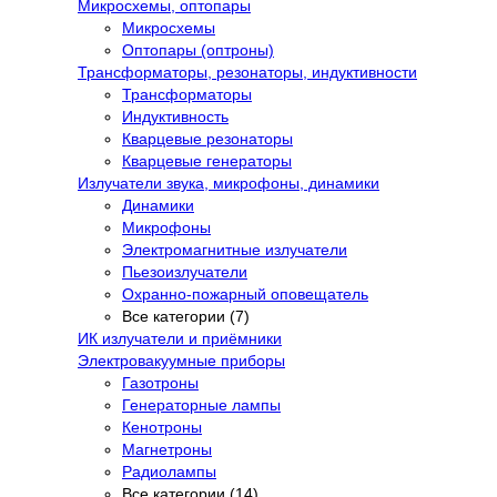
Микросхемы, оптопары
Микросхемы
Оптопары (оптроны)
Трансформаторы, резонаторы, индуктивности
Трансформаторы
Индуктивность
Кварцевые резонаторы
Кварцевые генераторы
Излучатели звука, микрофоны, динамики
Динамики
Микрофоны
Электромагнитные излучатели
Пьезоизлучатели
Охранно-пожарный оповещатель
Все категории (7)
ИК излучатели и приёмники
Электровакуумные приборы
Газотроны
Генераторные лампы
Кенотроны
Магнетроны
Радиолампы
Все категории (14)