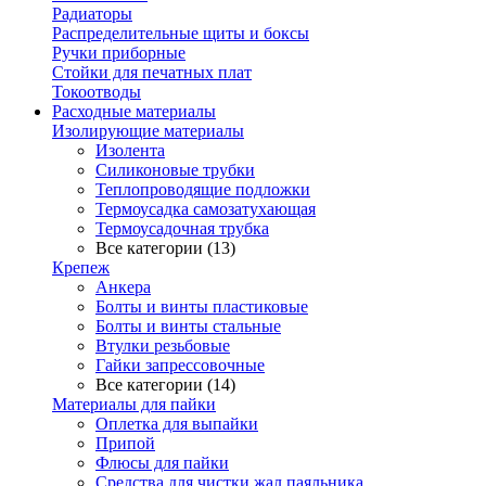
Радиаторы
Распределительные щиты и боксы
Ручки приборные
Стойки для печатных плат
Токоотводы
Расходные материалы
Изолирующие материалы
Изолента
Силиконовые трубки
Теплопроводящие подложки
Термоусадка самозатухающая
Термоусадочная трубка
Все категории (13)
Крепеж
Анкера
Болты и винты пластиковые
Болты и винты стальные
Втулки резьбовые
Гайки запрессовочные
Все категории (14)
Материалы для пайки
Оплетка для выпайки
Припой
Флюсы для пайки
Средства для чистки жал паяльника