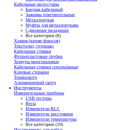
Кабельные аксессуары
Бандаж кабельный
Зажимы ответвительные
Металлорукав
Муфты для металлорукава
Сдвижные вкладыши
Все категории (8)
Химия (кроме флюсов)
Текстолит, гетинакс
Кабельные стяжки
Фторопластовые трубки
Хомуты многоразовые
Кабельные стяжки специальные
Клеевые стержни
Термоскотч
Алюминиевый скотч
Инструменты
Измерительные приборы
USB тестеры
Весы
Измерители RLC
Измерители расстояния
Измерители температуры
Все категории (19)
Инструменты для пайки