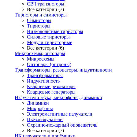
СВЧ транзисторы
Все категории (7)
Тиристоры и симисторы
Симисторы
Тиристоры
Низковольтные тиристоры
Силовые тиристоры
Модули тиристорные
Все категории (6)
Микросхемы, оптопары
Микросхемы
Оптопары (оптроны)
Трансформаторы, резонаторы, индуктивности
Трансформаторы
Индуктивность
Кварцевые резонаторы
Кварцевые генераторы
Излучатели звука, микрофоны, динамики
Динамики
Микрофоны
Электромагнитные излучатели
Пьезоизлучатели
Охранно-пожарный оповещатель
Все категории (7)
ИК излучатели и приёмники