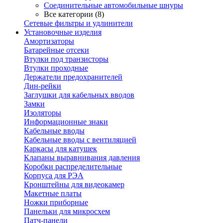
Соединительные автомобильные шнуры
Все категории (8)
Сетевые фильтры и удлинители
Установочные изделия
Амортизаторы
Батарейные отсеки
Втулки под транзисторы
Втулки проходные
Держатели предохранителей
Дин-рейки
Заглушки для кабельных вводов
Замки
Изоляторы
Информационные знаки
Кабельные вводы
Кабельные вводы с вентиляцией
Каркасы для катушек
Клапаны выравнивания давления
Коробки распределительные
Корпуса для РЭА
Кронштейны для видеокамер
Макетные платы
Ножки приборные
Панельки для микросхем
Патч-панели