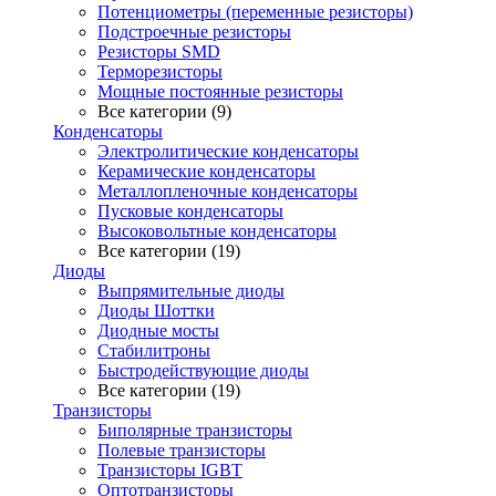
Потенциометры (переменные резисторы)
Подстроечные резисторы
Резисторы SMD
Терморезисторы
Мощные постоянные резисторы
Все категории (9)
Конденсаторы
Электролитические конденсаторы
Керамические конденсаторы
Металлопленочные конденсаторы
Пусковые конденсаторы
Высоковольтные конденсаторы
Все категории (19)
Диоды
Выпрямительные диоды
Диоды Шоттки
Диодные мосты
Стабилитроны
Быстродействующие диоды
Все категории (19)
Транзисторы
Биполярные транзисторы
Полевые транзисторы
Транзисторы IGBT
Оптотранзисторы