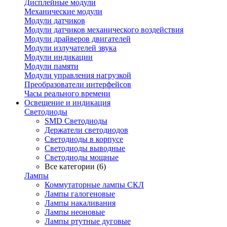
Дисплейные модули
Механические модули
Модули датчиков
Модули датчиков механического воздействия
Модули драйверов двигателей
Модули излучателей звука
Модули индикации
Модули памяти
Модули управления нагрузкой
Преобразователи интерфейсов
Часы реального времени
Освещение и индикация
Светодиоды
SMD Светодиоды
Держатели светодиодов
Светодиоды в корпусе
Светодиоды выводные
Светодиоды мощные
Все категории (6)
Лампы
Коммутаторные лампы СКЛ
Лампы галогеновые
Лампы накаливания
Лампы неоновые
Лампы ртутные дуговые