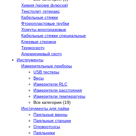
Химия (кроме флюсов)
Текстолит, гетинакс
Кабельные стяжки
Фторопластовые трубки
Хомуты многоразовые
Кабельные стяжки специальные
Клеевые стержни
Термоскотч
Алюминиевый скотч
Инструменты
Измерительные приборы
USB тестеры
Весы
Измерители RLC
Измерители расстояния
Измерители температуры
Все категории (19)
Инструменты для пайки
Паяльные ванны
Паяльные станции
Оловоотсосы
Паяльники