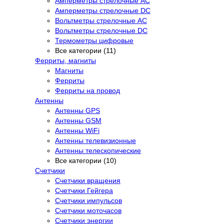
Амперметры стрелочные AC
Амперметры стрелочные DC
Вольтметры стрелочные AC
Вольтметры стрелочные DC
Термометры цифровые
Все категории (11)
Ферриты, магниты
Магниты
Ферриты
Ферриты на провод
Антенны
Антенны GPS
Антенны GSM
Антенны WiFi
Антенны телевизионные
Антенны телескопические
Все категории (10)
Счетчики
Счетчики вращения
Счетчики Гейгера
Счетчики импульсов
Счетчики моточасов
Счетчики энергии