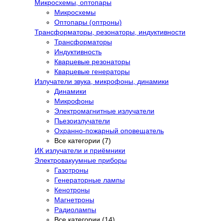
Микросхемы, оптопары
Микросхемы
Оптопары (оптроны)
Трансформаторы, резонаторы, индуктивности
Трансформаторы
Индуктивность
Кварцевые резонаторы
Кварцевые генераторы
Излучатели звука, микрофоны, динамики
Динамики
Микрофоны
Электромагнитные излучатели
Пьезоизлучатели
Охранно-пожарный оповещатель
Все категории (7)
ИК излучатели и приёмники
Электровакуумные приборы
Газотроны
Генераторные лампы
Кенотроны
Магнетроны
Радиолампы
Все категории (14)