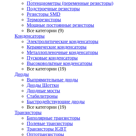
Потенциометры (переменные резисторы)
Подстроечные резисторы
Резисторы SMD
Терморезисторы
Мощные постоянные резисторы
Все категории (9)
Конденсаторы
Электролитические конденсаторы
Керамические конденсаторы
Металлопленочные конденсаторы
Пусковые конденсаторы
Высоковольтные конденсаторы
Все категории (19)
Диоды
Выпрямительные диоды
Диоды Шоттки
Диодные мосты
Стабилитроны
Быстродействующие диоды
Все категории (19)
Транзисторы
Биполярные транзисторы
Полевые транзисторы
Транзисторы IGBT
Оптотранзисторы