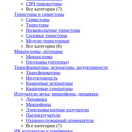
СВЧ транзисторы
Все категории (7)
Тиристоры и симисторы
Симисторы
Тиристоры
Низковольтные тиристоры
Силовые тиристоры
Модули тиристорные
Все категории (6)
Микросхемы, оптопары
Микросхемы
Оптопары (оптроны)
Трансформаторы, резонаторы, индуктивности
Трансформаторы
Индуктивность
Кварцевые резонаторы
Кварцевые генераторы
Излучатели звука, микрофоны, динамики
Динамики
Микрофоны
Электромагнитные излучатели
Пьезоизлучатели
Охранно-пожарный оповещатель
Все категории (7)
ИК излучатели и приёмники