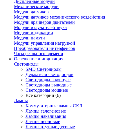
Дисплейные модули
Механические модули
Модули датчиков
Модули датчиков механического воздействия
Модули драйверов двигателей
Модули излучателей звука
Модули индикации
Модули памяти
Модули управления нагрузкой
Преобразователи интерфейсов
Часы реального времени
Освещение и индикация
Светодиоды
SMD Светодиоды
Держатели светодиодов
Светодиоды в корпусе
Светодиоды выводные
Светодиоды мощные
Все категории (6)
Лампы
Коммутаторные лампы СКЛ
Лампы галогеновые
Лампы накаливания
Лампы неоновые
Лампы ртутные дуговые