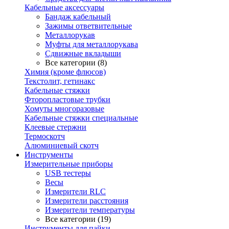
Кабельные аксессуары
Бандаж кабельный
Зажимы ответвительные
Металлорукав
Муфты для металлорукава
Сдвижные вкладыши
Все категории (8)
Химия (кроме флюсов)
Текстолит, гетинакс
Кабельные стяжки
Фторопластовые трубки
Хомуты многоразовые
Кабельные стяжки специальные
Клеевые стержни
Термоскотч
Алюминиевый скотч
Инструменты
Измерительные приборы
USB тестеры
Весы
Измерители RLC
Измерители расстояния
Измерители температуры
Все категории (19)
Инструменты для пайки