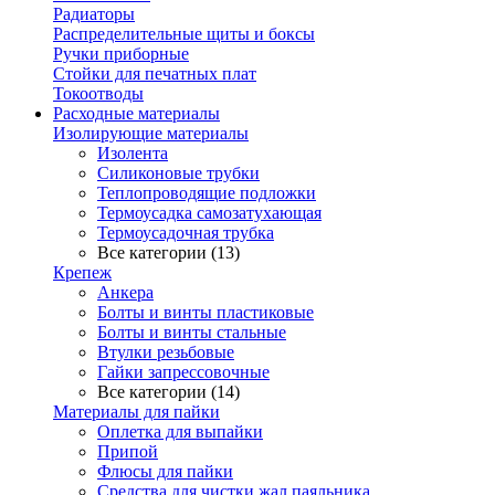
Радиаторы
Распределительные щиты и боксы
Ручки приборные
Стойки для печатных плат
Токоотводы
Расходные материалы
Изолирующие материалы
Изолента
Силиконовые трубки
Теплопроводящие подложки
Термоусадка самозатухающая
Термоусадочная трубка
Все категории (13)
Крепеж
Анкера
Болты и винты пластиковые
Болты и винты стальные
Втулки резьбовые
Гайки запрессовочные
Все категории (14)
Материалы для пайки
Оплетка для выпайки
Припой
Флюсы для пайки
Средства для чистки жал паяльника