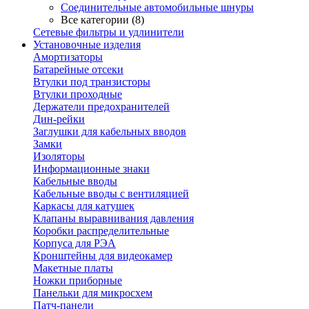
Соединительные автомобильные шнуры
Все категории (8)
Сетевые фильтры и удлинители
Установочные изделия
Амортизаторы
Батарейные отсеки
Втулки под транзисторы
Втулки проходные
Держатели предохранителей
Дин-рейки
Заглушки для кабельных вводов
Замки
Изоляторы
Информационные знаки
Кабельные вводы
Кабельные вводы с вентиляцией
Каркасы для катушек
Клапаны выравнивания давления
Коробки распределительные
Корпуса для РЭА
Кронштейны для видеокамер
Макетные платы
Ножки приборные
Панельки для микросхем
Патч-панели