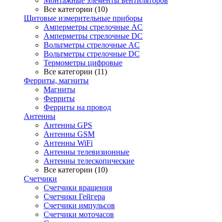
Монтажные элементы вентиляторов
Все категории (10)
Щитовые измерительные приборы
Амперметры стрелочные AC
Амперметры стрелочные DC
Вольтметры стрелочные AC
Вольтметры стрелочные DC
Термометры цифровые
Все категории (11)
Ферриты, магниты
Магниты
Ферриты
Ферриты на провод
Антенны
Антенны GPS
Антенны GSM
Антенны WiFi
Антенны телевизионные
Антенны телескопические
Все категории (10)
Счетчики
Счетчики вращения
Счетчики Гейгера
Счетчики импульсов
Счетчики моточасов