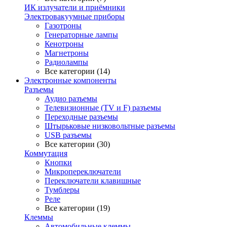
ИК излучатели и приёмники
Электровакуумные приборы
Газотроны
Генераторные лампы
Кенотроны
Магнетроны
Радиолампы
Все категории (14)
Электронные компоненты
Разъемы
Аудио разъемы
Телевизионные (TV и F) разъемы
Переходные разъемы
Штырьковые низковольтные разъемы
USB разъемы
Все категории (30)
Коммутация
Кнопки
Микропереключатели
Переключатели клавишные
Тумблеры
Реле
Все категории (19)
Клеммы
Автомобильные клеммы