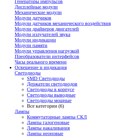
Генераторы импульсов
Дисплейные модули
Механические модули
Модули датчиков
Модули датчиков механического воздействия
Модули драйверов двигателей
Модули излучателей звука
Модули индикации
Модули памяти
Модули управления нагрузкой
Преобразователи интерфейсов
Часы реального времени
Освещение и индикация
Светодиоды
SMD Светодиоды
Держатели светодиодов
Светодиоды в корпусе
Светодиоды выводные
Светодиоды мощные
Все категории (6)
Лампы
Коммутаторные лампы СКЛ
Лампы галогеновые
Лампы накаливания
Лампы неоновые