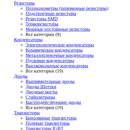
Резисторы
Потенциометры (переменные резисторы)
Подстроечные резисторы
Резисторы SMD
Терморезисторы
Мощные постоянные резисторы
Все категории (9)
Конденсаторы
Электролитические конденсаторы
Керамические конденсаторы
Металлопленочные конденсаторы
Пусковые конденсаторы
Высоковольтные конденсаторы
Все категории (19)
Диоды
Выпрямительные диоды
Диоды Шоттки
Диодные мосты
Стабилитроны
Быстродействующие диоды
Все категории (19)
Транзисторы
Биполярные транзисторы
Полевые транзисторы
Транзисторы IGBT