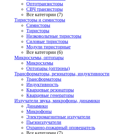
Оптотранзисторы
СВЧ транзисторы
Все категории (7)
Тиристоры и симисторы
Симисторы
Тиристоры
Низковольтные тиристоры
Силовые тиристоры
Модули тиристорные
Все категории (6)
Микросхемы, оптопары
Микросхемы
Оптопары (оптроны)
Трансформаторы, резонаторы, индуктивности
Трансформаторы
Индуктивность
Кварцевые резонаторы
Кварцевые генераторы
Излучатели звука, микрофоны, динамики
Динамики
Микрофоны
Электромагнитные излучатели
Пьезоизлучатели
Охранно-пожарный оповещатель
Все категории (7)