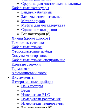
Средства для чистки жал паяльника
Кабельные аксессуары
Бандаж кабельный
Зажимы ответвительные
Металлорукав
Муфты для металлорукава
Сдвижные вкладыши
Все категории (8)
Химия (кроме флюсов)
Текстолит, гетинакс
Кабельные стяжки
Фторопластовые трубки
Хомуты многоразовые
Кабельные стяжки специальные
Клеевые стержни
Термоскотч
Алюминиевый скотч
Инструменты
Измерительные приборы
USB тестеры
Весы
Измерители RLC
Измерители расстояния
Измерители температуры
Все категории (19)