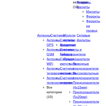
категории
Ферриты,
(10)
магниты
Магниты
Ферриты
Ферриты
на
провод
Антенны
Счетчики
Модули
Сетевые
Антенны
Счетчики
пельтье
фильтры
GPS
вращения
Защитные
Антенны
Счетчики
компоненты и
GSM
Гейгера
предохранители
Антенны
Счетчики
Предохранители
WiFi
импульсов
Выводные
Антенны
Счетчики
предохранители
телевизионные
моточасов
Высоковольтные
Антенны
Счетчики
предохранители
телескопические
энергии
Предохранители
Все
(4х15мм)
категории
Предохранители
(10)
(5х20мм)
Предохранители