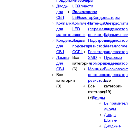
поддона
Инверторы
Прочие
Диоды
LCD
запчасти
для
Инверторы
Радиодетали
СВЧ
LED
Резисторы
Конденсаторы
Колпачки
Комплекты
Потенциометры
Электролити
для
LED
(переменные
конденсато
магнетрона
линеек
резисторы)
Керамическ
Конденсаторы
Лампы
Подстроечные
конденсато
для
подсветки
резисторы
Металлопле
СВЧ
CCFL
Резисторы
конденсато
Лампы
Все
SMD
Пусковые
для
категории
Терморезисторы
конденсато
СВЧ
(6)
Мощные
Высоковоль
Все
постоянные
конденсато
категории
резисторы
Все
(9)
Все
категории
категории
(19)
(9)
Диоды
Выпрямител
диоды
Диоды
Шоттки
Диодные