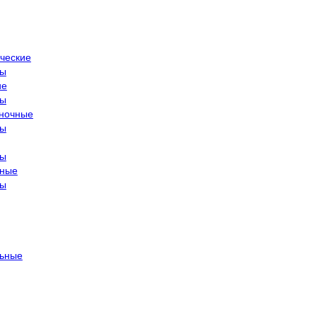
ческие
ры
ие
ры
ночные
ры
ры
тные
ры
ьные