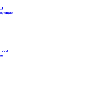
ны
твующие
торы
ть
е