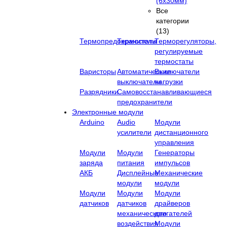
(6х30мм)
Все
категории
(13)
Термопредохранители
Термостаты
Терморегуляторы,
регулируемые
термостаты
Варисторы
Автоматические
Выключатели
выключатели
нагрузки
Разрядники
Самовосстанавливающиеся
предохранители
Электронные модули
Arduino
Audio
Модули
усилители
дистанционного
управления
Модули
Модули
Генераторы
заряда
питания
импульсов
АКБ
Дисплейные
Механические
модули
модули
Модули
Модули
Модули
датчиков
датчиков
драйверов
механического
двигателей
воздействия
Модули