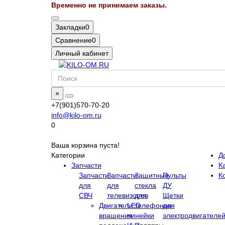
Временно не принимаем заказы.
Закладки
0
Сравнение
0
Личный кабинет
×
+7(901)570-70-20
info@kilo-om.ru
0
Ваша корзина пуста!
Категории
Д
Запчасти
Ка
Запчасти
Запчасти
Защитные
Пульты
К
для
для
стекла
ДУ
СВЧ
телевизоров
для
Щетки
Двигатели
LED
телефонов
для
вращения
линейки
электродвигателе