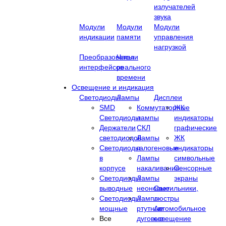
излучателей
звука
Модули
Модули
Модули
индикации
памяти
управления
нагрузкой
Преобразователи
Часы
интерфейсов
реального
времени
Освещение и индикация
Светодиоды
Лампы
Дисплеи
SMD
Коммутаторные
ЖК
Светодиоды
лампы
индикаторы
Держатели
СКЛ
графические
светодиодов
Лампы
ЖК
Светодиоды
галогеновые
индикаторы
в
Лампы
символьные
корпусе
накаливания
Сенсорные
Светодиоды
Лампы
экраны
выводные
неоновые
Cветильники,
Светодиоды
Лампы
люстры
мощные
ртутные
Автомобильное
Все
дуговые
освещение