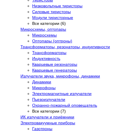
Низковольтные тиристоры
Силовые тиристоры
Модули тиристорные
Все категории (6)
Микросхемы, оптопары
Микросхемы
Оптопары (оптроны)
Трансформаторы, резонаторы, индуктивности
Трансформаторы
Индуктивность
Кварцевые резонаторы
Кварцевые генераторы
Излучатели звука, микрофоны, динамики
Динамики
Микрофоны
Электромагнитные излучатели
Пьезоизлучатели
Охранно-пожарный оповещатель
Все категории (7)
ИК излучатели и приёмники
Электровакуумные приборы
Газотроны